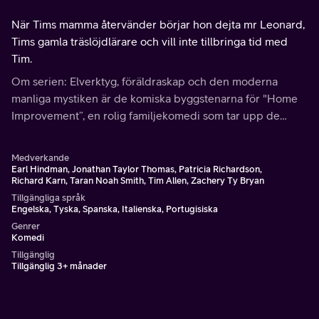
När Tims mamma återvänder börjar hon dejta mr Leonard,
Tims gamla träslöjdlärare och vill inte tillbringa tid med
Tim.
Om serien: Elverktyg, föräldraskap och den moderna
manliga mystiken är de komiska byggstenarna för "Home
Improvement”, en rolig familjekomedi som tar upp de
frågor dagens män har om att vara män.
Medverkande
Earl Hindman, Jonathan Taylor Thomas, Patricia Richardson,
Richard Karn, Taran Noah Smith, Tim Allen, Zachery Ty Bryan
Tillgängliga språk
Engelska, Tyska, Spanska, Italienska, Portugisiska
Genrer
Komedi
Tillgänglig
Tillgänglig 3+ månader