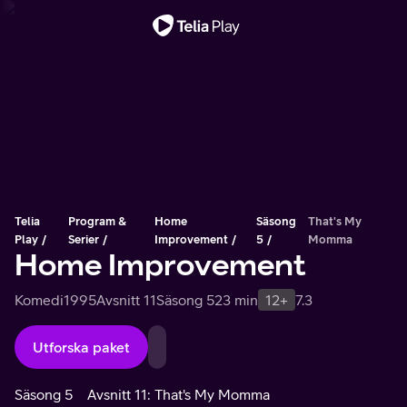
Viktigt meddelande
Telia
Program &
Home
Säsong
That's My
Play
Serier
Improvement
5
Momma
Home Improvement
Komedi
1995
Avsnitt 11
Säsong 5
23 min
12+
7.3
Utforska paket
Säsong 5
Avsnitt 11: That's My Momma