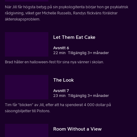
När Jill får högsta betyg på sin psykologitenta börjar hon ge psykiatrisk
rådgivning, vilket ger Michelle Russells, Randys flickväns föräldrar
äktenskapsproblem.
Let Them Eat Cake
Avsnitt 6
22 min
Tillgänglig 3+ månader
Brad håller en halloween-fest för sina nya vänner i skolan.
The Look
Avsnitt 7
23 min
Tillgänglig 3+ månader
Tim får "blicken" av Jill, efter att ha spenderat 4 000 dollar på
säsongbiljetter till Pistons.
Room Without a View