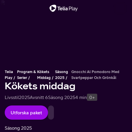
Viktigt meddelande
Telia
Program &
Kökets
Säsong
Gnocchi Al Pomodoro Med
Play
Serier
Middag
2025
Svartpeppar Och Grönkål
Kökets middag
Livsstil
2025
Avsnitt 6
Säsong 2025
4 min
0+
Utforska paket
Säsong 2025