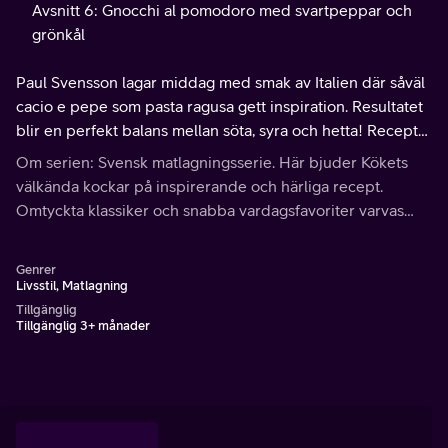
Avsnitt 6: Gnocchi al pomodoro med svartpeppar och
grönkål
Paul Svensson lagar middag med smak av Italien där såväl
cacio e pepe som pasta ragusa gett inspiration. Resultatet
blir en perfekt balans mellan söta, syra och hetta! Receptet
hittar du på köket.se
Om serien: Svensk matlagningsserie. Här bjuder Kökets
välkända kockar på inspirerande och härliga recept.
Omtyckta klassiker och snabba vardagsfavoriter varvas
med nya spännande och bjudvänliga rätter.
Genrer
Livsstil, Matlagning
Tillgänglig
Tillgänglig 3+ månader