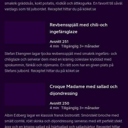
smakrik gräddsås, kokt potatis, rödkål och ättiksgurka. En favorit till såväl
vardags som till julbordet. Receptet hittar du på köket.se
Revbensspjäll med chili-och
ingefärsglaze
Avsnitt 251
4 min
Tillgänglig 3+ månader
Stefan Ekengren lagar tjocka revbensspjäll med smakrik ingefärs- och
chiliglaze och serverar dem med en krämig coleslaw kryddad med
spiskummin, fänkål och stjärnanis. En rätt som har en given plats på
Stefans julbord. Receptet hittar du på köket.se
Croque Madame med sallad och
dijondressing
Avsnitt 250
4 min
Tillgänglig 3+ månader
Albin Edberg lagar en klassisk fransk bistrorätt. Smörstekt brioche med
smält comté, rökt skinka och dijondressing serveras med ett perfekt stekt
ägg och en krispig sallad på hjärtsallad och salladsärtor. Receptet hittar