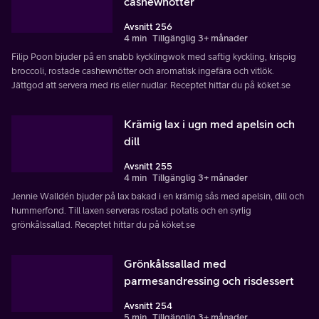
cashewnötter
Avsnitt 256
4 min
Tillgänglig 3+ månader
Filip Poon bjuder på en snabb kycklingwok med saftig kyckling, krispig
broccoli, rostade cashewnötter och aromatisk ingefära och vitlök.
Jättgod att servera med ris eller nudlar. Receptet hittar du på köket.se
Krämig lax i ugn med apelsin och
dill
Avsnitt 255
4 min
Tillgänglig 3+ månader
Jennie Walldén bjuder på lax bakad i en krämig sås med apelsin, dill och
hummerfond. Till laxen serveras rostad potatis och en syrlig
grönkålssallad. Receptet hittar du på köket.se
Grönkålssallad med
parmesandressing och risdessert
Avsnitt 254
5 min
Tillgänglig 3+ månader