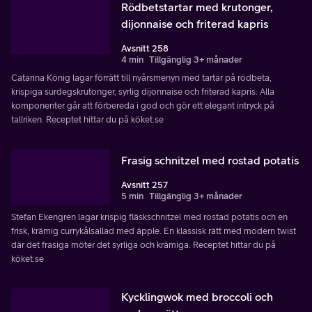
Rödbetstartar med krutonger,
dijonnaise och friterad kapris
Avsnitt 258
4 min
Tillgänglig 3+ månader
Catarina König lagar förrätt till nyårsmenyn med tartar på rödbeta,
krispiga surdegskrutonger, syrlig dijonnaise och friterad kapris. Alla
komponenter går att förbereda i god och gör ett elegant intryck på
tallriken. Receptet hittar du på köket.se
Frasig schnitzel med rostad potatis
Avsnitt 257
5 min
Tillgänglig 3+ månader
Stefan Ekengren lagar krispig fläskschnitzel med rostad potatis och en
frisk, krämig currykålsallad med äpple. En klassisk rätt med modern twist
där det frasiga möter det syrliga och krämiga. Receptet hittar du på
köket.se
Kycklingwok med broccoli och