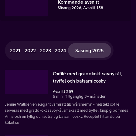
Kommande avsnitt
Säsong 2026, Avsnitt 158
2021
2022
2023
2024
Säsong 2025
Oxfilé med gräddkokt savoykål,
tryffel och balsamicosky
Avsnitt 259
5 min
Tillgänglig 3+ månader
Jennie Walldén en elegant varmrätt till nyårsmenyn - helstekt oxfilé
serveras med gräddkokt savoykål smaksatt med tryffel, krispig pommes
Anna och en fyllig och sötsyrlig balsamicosky. Receptet hittar du på
köket.se