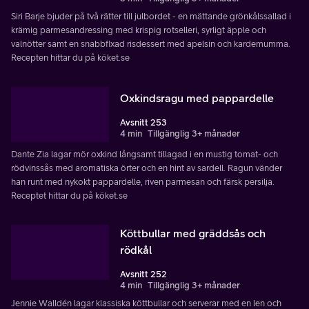
Siri Barje bjuder på två rätter till julbordet - en mättande grönkålssallad i
krämig parmesandressing med krispig rotselleri, syrligt äpple och
valnötter samt en snabbfixad risdessert med apelsin och kardemumma.
Recepten hittar du på köket.se
Oxkindsragu med pappardelle
Avsnitt 253
4 min
Tillgänglig 3+ månader
Dante Zia lagar mör oxkind långsamt tillagad i en mustig tomat- och
rödvinssås med aromatiska örter och en hint av sardell. Ragun vänder
han runt med nykokt pappardelle, riven parmesan och färsk persilja.
Receptet hittar du på köket.se
Köttbullar med gräddsås och
rödkål
Avsnitt 252
4 min
Tillgänglig 3+ månader
Jennie Walldén lagar klassiska köttbullar och serverar med en len och