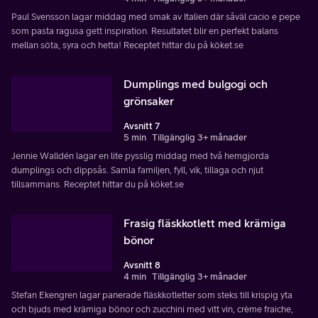
Paul Svensson lagar middag med smak av Italien där såväl cacio e pepe
som pasta ragusa gett inspiration. Resultatet blir en perfekt balans
mellan söta, syra och hetta! Receptet hittar du på köket.se
Dumplings med bulgogi och
grönsaker
Avsnitt 7
5 min
Tillgänglig 3+ månader
Jennie Walldén lagar en lite pysslig middag med två hemgjorda
dumplings och dippsås. Samla familjen, fyll, vik, tillaga och njut
tillsammans. Receptet hittar du på köket.se
Frasig fläskkotlett med krämiga
bönor
Avsnitt 8
4 min
Tillgänglig 3+ månader
Stefan Ekengren lagar panerade fläskkotletter som steks till krispig yta
och bjuds med krämiga bönor och zucchini med vitt vin, crème fraiche,