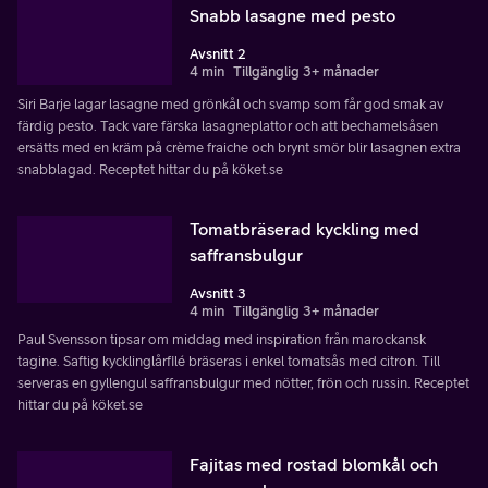
Snabb lasagne med pesto
Avsnitt 2
4 min
Tillgänglig 3+ månader
Siri Barje lagar lasagne med grönkål och svamp som får god smak av
färdig pesto. Tack vare färska lasagneplattor och att bechamelsåsen
ersätts med en kräm på crème fraiche och brynt smör blir lasagnen extra
snabblagad. Receptet hittar du på köket.se
Tomatbräserad kyckling med
saffransbulgur
Avsnitt 3
4 min
Tillgänglig 3+ månader
Paul Svensson tipsar om middag med inspiration från marockansk
tagine. Saftig kycklinglårfilé bräseras i enkel tomatsås med citron. Till
serveras en gyllengul saffransbulgur med nötter, frön och russin. Receptet
hittar du på köket.se
Fajitas med rostad blomkål och