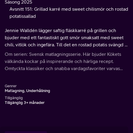
Säsong 2025
Avsnitt 151: Grillad karré med sweet chilismör och rostad
potatissallad
Jennie Walldén lägger saftig fläskkarré på grillen och
bjuder med ett fantastiskt gott smör smaksatt med sweet
chili, vitlök och ingefära. Till det en rostad potatis svängd i
soja, chili, lime och koriander. Receptet hittar du på
Om serien: Svensk matlagningsserie. Här bjuder Kökets
köket.se
välkända kockar på inspirerande och härliga recept.
Omtyckta klassiker och snabba vardagsfavoriter varvas
med nya spännande och bjudvänliga rätter.
Genrer
Matlagning, Underhållning
Tillgänglig
Tillgänglig 3+ månader