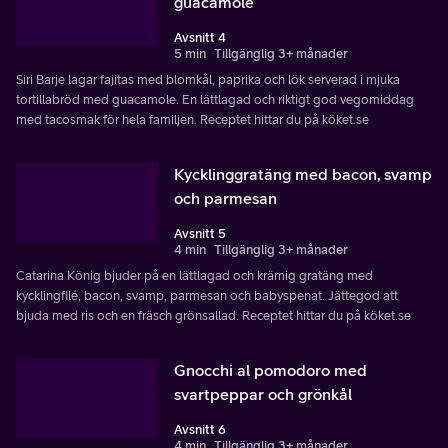
guacamole
Avsnitt 4
5 min
Tillgänglig 3+ månader
Siri Barje lagar fajitas med blomkål, paprika och lök serverad i mjuka
tortillabröd med guacamole. En lättlagad och riktigt god vegomiddag
med tacosmak för hela familjen. Receptet hittar du på köket.se
Kycklinggratäng med bacon, svamp
och parmesan
Avsnitt 5
4 min
Tillgänglig 3+ månader
Catarina König bjuder på en lättlagad och krämig gratäng med
kycklingfilé, bacon, svamp, parmesan och babyspenat. Jättegod att
bjuda med ris och en fräsch grönsallad. Receptet hittar du på köket.se
Gnocchi al pomodoro med
svartpeppar och grönkål
Avsnitt 6
4 min
Tillgänglig 3+ månader