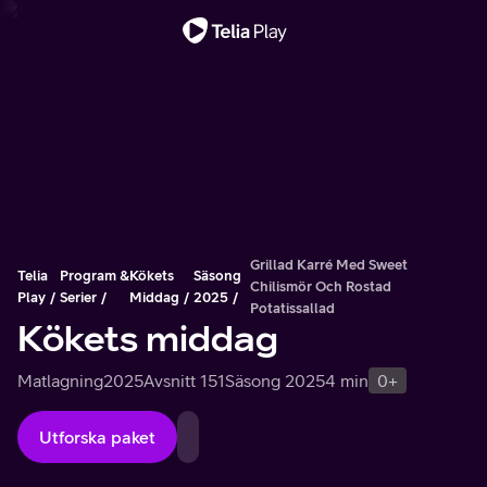
Viktigt meddelande
Grillad Karré Med Sweet
Telia
Program &
Kökets
Säsong
Chilismör Och Rostad
Play
Serier
Middag
2025
Potatissallad
Kökets middag
Matlagning
2025
Avsnitt 151
Säsong 2025
4 min
0+
Utforska paket