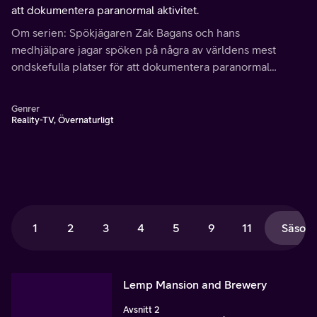
att dokumentera paranormal aktivitet.
Om serien: Spökjägaren Zak Bagans och hans
medhjälpare jagar spöken på några av världens mest
ondskefulla platser för att dokumentera paranormal
aktivitet.
Genrer
Reality-TV, Övernaturligt
1
2
3
4
5
9
11
Säsong
Lemp Mansion and Brewery
Avsnitt 2