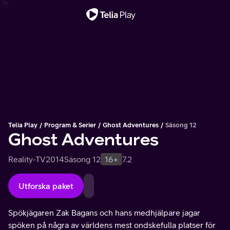
Viktigt meddelande
Telia Play
Program & Serier
Ghost Adventures
Säsong 12
Ghost Adventures
Reality-TV
2014
Säsong 12
16+
7.2
Utforska paket
Spökjägaren Zak Bagans och hans medhjälpare jagar
spöken på några av världens mest ondskefulla platser för