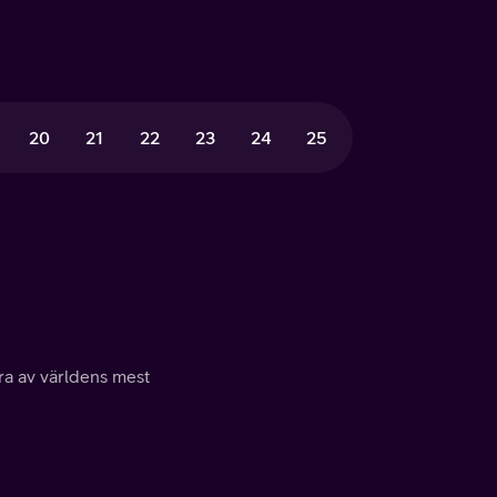
20
21
22
23
24
25
a av världens mest