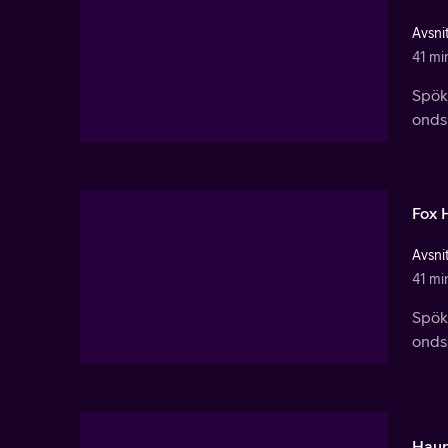
Avsnit
41 mi
Spök
ondsk
Fox 
Avsnit
41 mi
Spök
ondsk
Haun