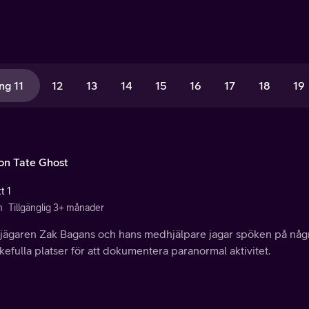
ng 11
12
13
14
15
16
17
18
19
on Tate Ghost
t 1
n
Tillgänglig 3+ månader
jägaren Zak Bagans och hans medhjälpare jagar spöken på någr
efulla platser för att dokumentera paranormal aktivitet.