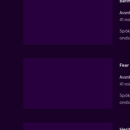
Bann
Avsnit
41 mi
Spök
ondsk
Fear
Avsnit
41 mi
Spök
ondsk
Heri