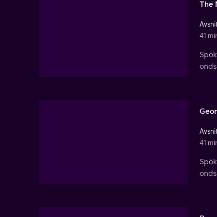
The 
Avsnit
41 mi
Spök
ondsk
Geor
Avsnit
41 mi
Spök
ondsk