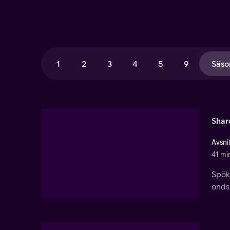
1
2
3
4
5
9
Säso
Shar
Avsnit
41 mi
Spök
ondsk