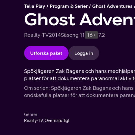
Telia Play
Program & Serier
Ghost Adventures
Ghost Adven
Reality-TV
2014
Säsong 11
16+
7.2
Utforska paket
Logga in
Spökjägaren Zak Bagans och hans medhjälpare
platser för att dokumentera paranormal aktivit
Om serien: Spökjägaren Zak Bagans och hans 
ondskefulla platser för att dokumentera parano
Genrer
Reality-TV, Övernaturligt