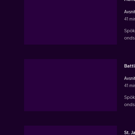
Avsnit
41 mi
Spök
ondsk
Batt
Avsnit
41 mi
Spök
ondsk
St. 