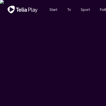
Viktigt meddelande
Start
Tv
Sport
Fot