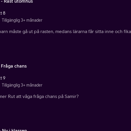
a - Rast utomhus
t 8
Tillgänglig 3+ månader
barn måste gå ut på rasten, medans lärarna får sitta inne och fika.
- Fråga chans
t 9
Tillgänglig 3+ månader
er Rut att våga fråga chans på Samir?
- Ny i klassen