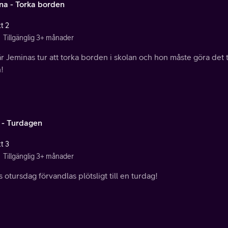
na - Torka borden
t 2
Tillgänglig 3+ månader
är Jeminas tur att torka borden i skolan och hon måste göra de
n!
a - Turdagen
t 3
Tillgänglig 3+ månader
s otursdag förvandlas plötsligt till en turdag!