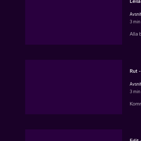
Leil
Avsnit
3 min
Alla 
Rut 
Avsnit
3 min
Komm
Edit 