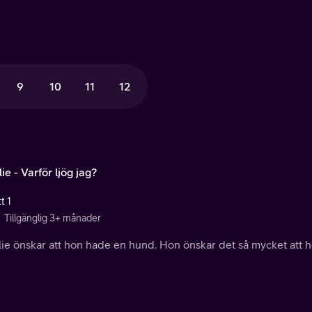
9
10
11
12
ie - Varför ljög jag?
t 1
Tillgänglig 3+ månader
ie önskar att hon hade en hund. Hon önskar det så mycket att ho