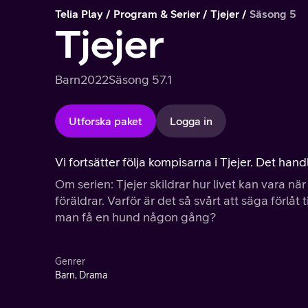
Telia Play
Program & Serier
Tjejer
Säsong 5
Tjejer
Barn
2022
Säsong 5
7.1
Utforska paket
Logga in
Vi fortsätter följa kompisarna i Tjejer. Det han
Om serien: Tjejer skildrar hur livet kan vara n
föräldrar. Varför är det så svårt att säga förlå
man få en hund någon gång?
Genrer
Barn, Drama