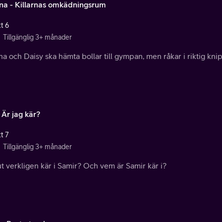
na - Killarnas omkädningsrum
t 6
Tillgänglig 3+ månader
a och Daisy ska hämta bollar till gympan, men råkar i riktig knip
 Är jag kär?
t 7
Tillgänglig 3+ månader
t verkligen kär i Samir? Och vem är Samir kär i?