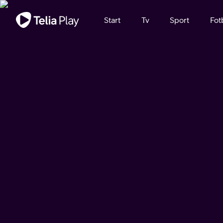
Viktigt meddelande
Start
Tv
Sport
Fot