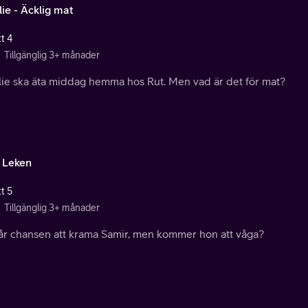
ie - Äcklig mat
t 4
Tillgänglig 3+ månader
lie ska äta middag hemma hos Rut. Men vad är det för mat?
- Leken
t 5
Tillgänglig 3+ månader
får chansen att krama Samir, men kommer hon att våga?