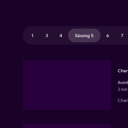
1
3
4
Säsong 5
6
7
Charl
Avsnit
3 min
Charl