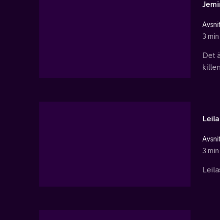
Jemi
Avsnit
3 min
Det 
kille
Leil
Avsnit
3 min
Leila