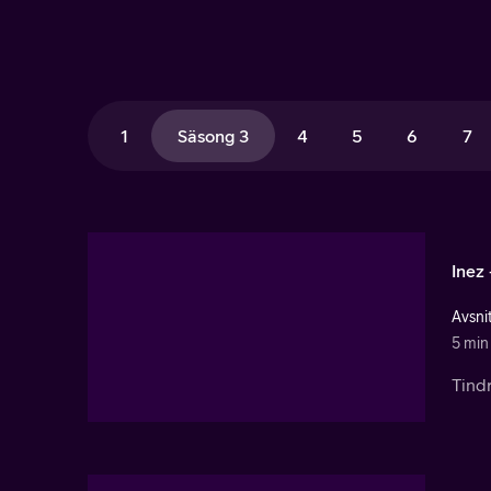
1
Säsong 3
4
5
6
7
Inez
Avsnit
5 min
Tind