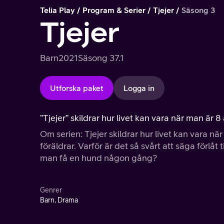
Telia Play
Program & Serier
Tjejer
Säsong 3
Tjejer
Barn
2021
Säsong 3
7.1
Utforska paket
Logga in
”Tjejer” skildrar hur livet kan vara när man är 
Om serien: Tjejer skildrar hur livet kan vara n
föräldrar. Varför är det så svårt att säga förlå
man få en hund någon gång?
Genrer
Barn, Drama