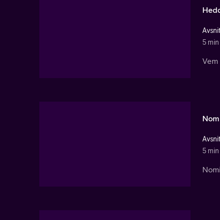
Hedd
Avsnit
5 min
Vem ä
Nomi
Avsnit
5 min
Nomi 