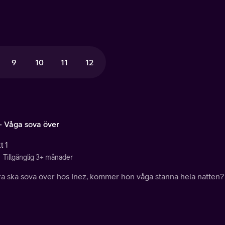
9
10
11
12
 - Våga sova över
t 1
Tillgänglig 3+ månader
ra ska sova över hos Inez, kommer hon våga stanna hela natten?