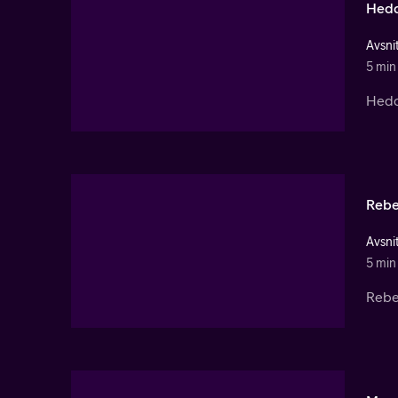
Hedd
Avsnit
5 min
Hedd
Rebe
Avsnit
5 min
Rebec