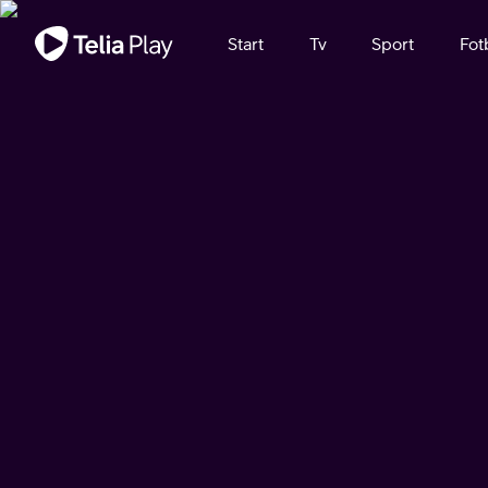
Viktigt meddelande
Start
Tv
Sport
Fot