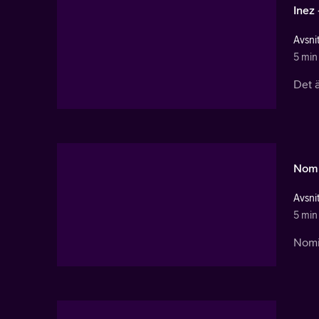
Inez 
Avsnit
5 min
Det ä
Nomi 
Avsnit
5 min
Nomi 