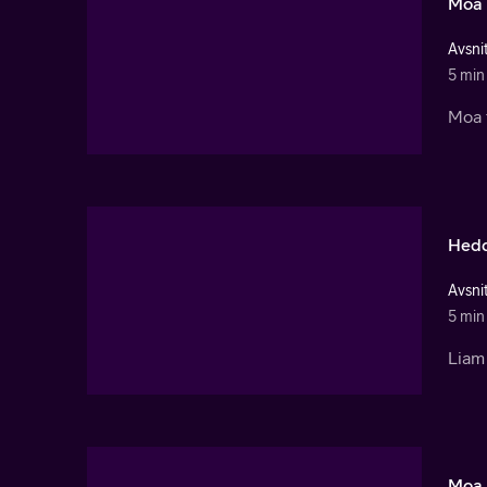
Moa 
Avsnit
5 min
Moa t
Hedd
Avsnit
5 min
Liam 
Moa 