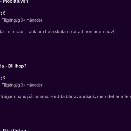
- Mobiltjuven
t 8
Tillgänglig 3+ månader
ar fel mobil. Tänk om hela skolan tror att hon är en tjuv!
a - Bli ihop?
t 9
Tillgänglig 3+ månader
frågar chans på Jemina. Hedda blir avundsjuk, men det är inte 
- Påsktårtan