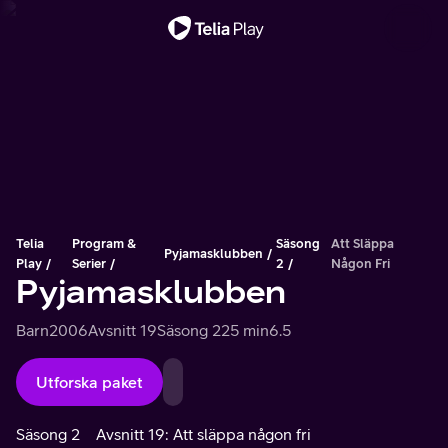
Viktigt meddelande
Telia
Program &
Säsong
Att Släppa
Pyjamasklubben
Play
Serier
2
Någon Fri
Pyjamasklubben
Barn
2006
Avsnitt 19
Säsong 2
25 min
6.5
Utforska paket
Säsong 2
Avsnitt 19: Att släppa någon fri