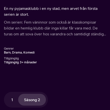
En ny pyjamasklubb i en ny stad, men arvet från första
serien är stort.
Om serien: Fem väninnor som också är klasskompisar
bildar en hemlig klubb där inga killar får vara med. De
turas om att sova över hos varandra och samtidigt ständigt
stötta och hjälpa varandra med allt från små till stora
problem och frågor.
Genrer
Barn, Drama, Komedi
Tillgänglig
Tillgänglig 3+ månader
1
Säsong 2