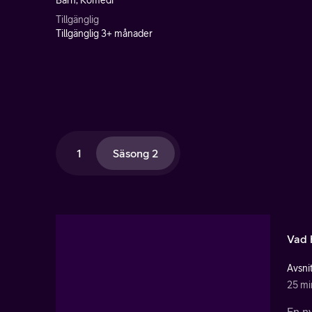
Barn, Komedi
Tillgänglig
Tillgänglig 3+ månader
1
Säsong 2
Vad 
Avsnit
25 mi
En ny