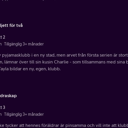
ljett för två
t 2
n
Tillgänglig 3+ månader
 pyjamasklubb i en ny stad, men arvet från första serien är stort.
n, lämnar över till sin kusin Charlie - som tillsammans med sina
ayla bildar en ny, egen, klubb.
ldraskap
t 3
n
Tillgänglig 3+ månader
e tycker att hennes föräldrar är pinsamma och vill inte att klub