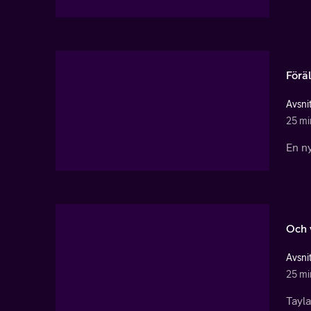
Förä
Avsnit
25 mi
En ny
Och v
Avsnit
25 mi
Tayla