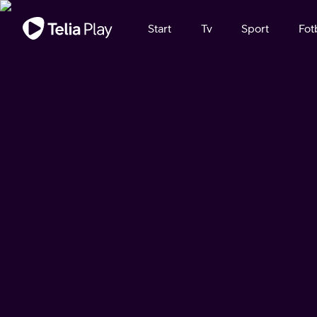
Viktigt meddelande
Start
Tv
Sport
Fot