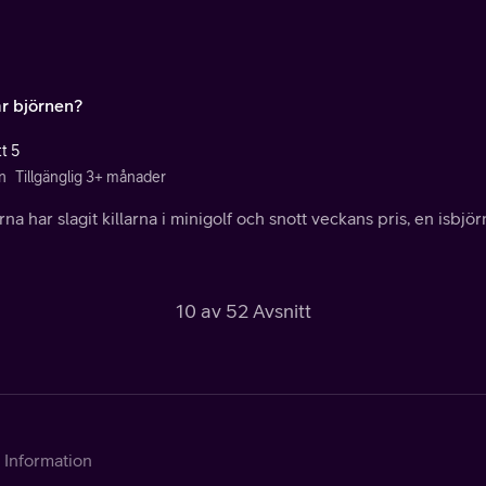
är björnen?
t 5
n
Tillgänglig 3+ månader
rna har slagit killarna i minigolf och snott veckans pris, en isbj
10 av 52 Avsnitt
Information