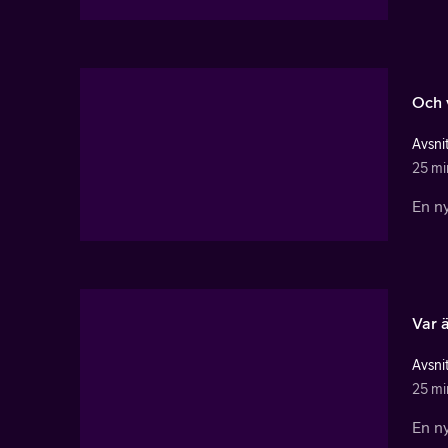
Och v
Avsnit
25 mi
En ny
Var 
Avsnit
25 mi
En ny