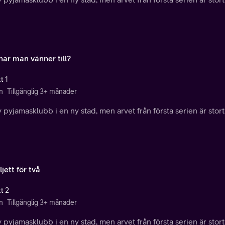
har man vänner till?
t 1
n
Tillgänglig 3+ månader
 pyjamasklubb i en ny stad, men arvet från första serien är stort
ljett för två
t 2
n
Tillgänglig 3+ månader
 pyjamasklubb i en ny stad, men arvet från första serien är stort