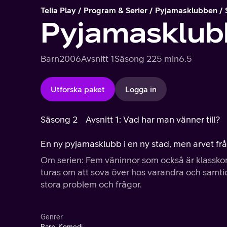
Telia Play
Program & Serier
Pyjamasklubben
Pyjamasklub
Barn
2006
Avsnitt 1
Säsong 2
25 min
6.5
Utforska paket
Logga in
Säsong 2
Avsnitt 1: Vad har man vänner till?
En ny pyjamasklubb i en ny stad, men arvet från 
Om serien: Fem väninnor som också är klasskomp
turas om att sova över hos varandra och samtidi
stora problem och frågor.
Genrer