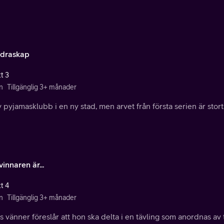
ldraskap
t 3
n
Tillgänglig 3+ månader
 pyjamasklubb i en ny stad, men arvet från första serien är stort
innaren är...
t 4
n
Tillgänglig 3+ månader
s vänner föreslår att hon ska delta i en tävling som anordnas av t