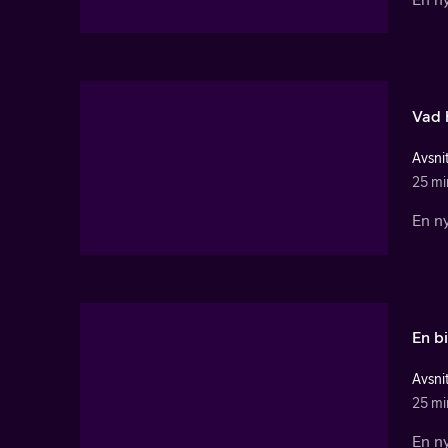
Vad 
Avsnit
25 mi
En ny
En bi
Avsnit
25 mi
En ny