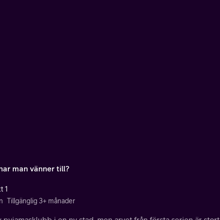
har man vänner till?
t 1
n
Tillgänglig 3+ månader
 pyjamasklubb i en ny stad, men arvet från första serien är stort