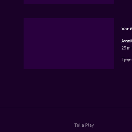
Var 
Avsnit
25 mi
Tjeje
Telia Play