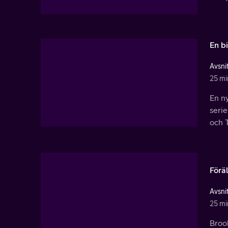
En bi
Avsnit
25 mi
En ny
serie
och T
Förä
Avsnit
25 mi
Brook