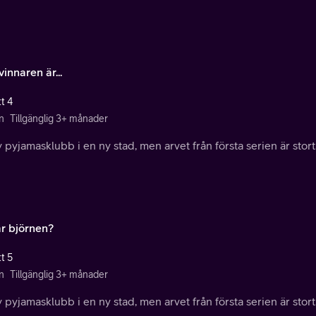
innaren är...
t 4
n
Tillgänglig 3+ månader
 pyjamasklubb i en ny stad, men arvet från första serien är stort
är björnen?
t 5
n
Tillgänglig 3+ månader
 pyjamasklubb i en ny stad, men arvet från första serien är stort