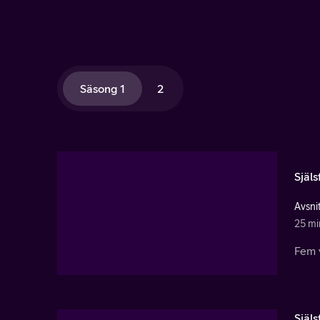
Säsong 1
2
Själ
Avsnit
25 mi
Fem v
Själ