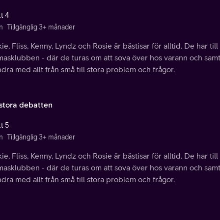
t 4
n
Tillgänglig 3+ månader
ie, Fliss, Kenny, Lyndz och Rosie är bästisar för alltid. De har ti
asklubben - där de turas om att sova över hos varann och samti
dra med allt från små till stora problem och frågor.
stora debatten
t 5
n
Tillgänglig 3+ månader
ie, Fliss, Kenny, Lyndz och Rosie är bästisar för alltid. De har ti
asklubben - där de turas om att sova över hos varann och samti
dra med allt från små till stora problem och frågor.