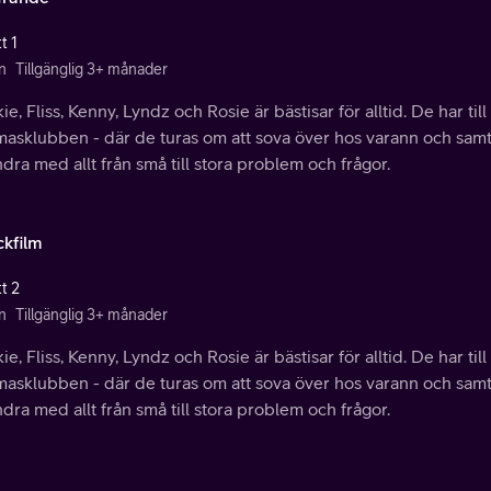
t 1
n
Tillgänglig 3+ månader
ie, Fliss, Kenny, Lyndz och Rosie är bästisar för alltid. De har ti
asklubben - där de turas om att sova över hos varann och samti
dra med allt från små till stora problem och frågor.
ckfilm
t 2
n
Tillgänglig 3+ månader
ie, Fliss, Kenny, Lyndz och Rosie är bästisar för alltid. De har ti
asklubben - där de turas om att sova över hos varann och samti
dra med allt från små till stora problem och frågor.