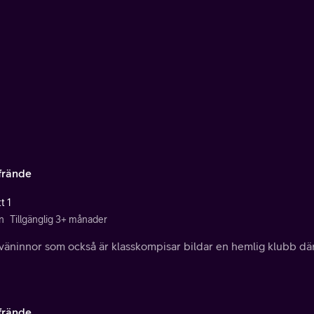
sfrände
t 1
n
Tillgänglig 3+ månader
äninnor som också är klasskompisar bildar en hemlig klubb där 
sfrände