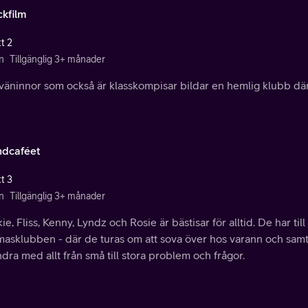
ckfilm
t 2
n
Tillgänglig 3+ månader
äninnor som också är klasskompisar bildar en hemlig klubb där 
ndcaféet
t 3
n
Tillgänglig 3+ månader
ie, Fliss, Kenny, Lyndz och Rosie är bästisar för alltid. De har ti
asklubben - där de turas om att sova över hos varann och samti
dra med allt från små till stora problem och frågor.