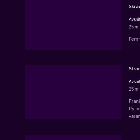
Skrä
Avsnit
25 mi
Fem v
Stra
Avsnit
25 mi
Frank
Pyjam
varan