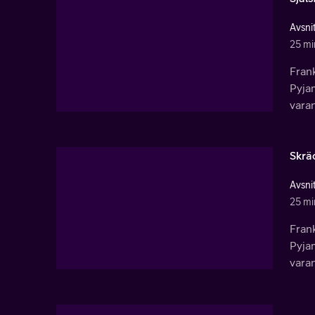
Avsnit
25 mi
Frank
Pyjam
varan
Skrä
Avsnit
25 mi
Frank
Pyjam
varan