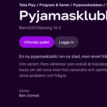
Telia Play
Program & Serier
Pyjamasklubben
Pyjamasklub
Barn
2003
Säsong 1
6.5
Utforska paket
Logga in
En ny pyjamasklubb i en ny stad, men arvet från 
Om serien: Fem väninnor som också är klasskomp
turas om att sova över hos varandra och samtidi
stora problem och frågor.
Genrer
Barn, Komedi