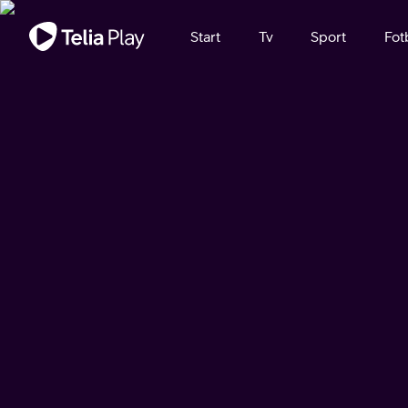
Viktigt meddelande
Start
Tv
Sport
Fot