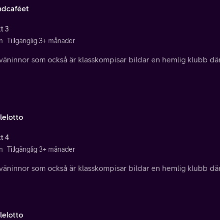
ndcaféet
t 3
n
Tillgänglig 3+ månader
äninnor som också är klasskompisar bildar en hemlig klubb där 
lelotto
t 4
n
Tillgänglig 3+ månader
äninnor som också är klasskompisar bildar en hemlig klubb där 
lelotto