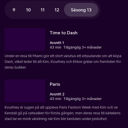
9
10
11
12
Säsong 13
Time to Dash
Avsnitt 1
43 min
Tillgänglig 3+ månader
Under en resa till Miami gör ett stort varuhus ett erbjudande om att köpa
Dash, vilket leder till att Kim, Kourtney och Khloe grälar om framtiden för
deras butiker.
Paris
Avsnitt 2
43 min
Tillgänglig 3+ månader
Kourtney är sugen på att uppleva Paris Fashion Week med Kim och se
Kendall gå på catwalken för första gången, men deras resa till kärlekens
stad tar en mörk vändning när Kim blir bestulen under pistolhot.