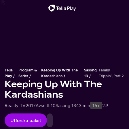
Viktigt meddelande
Telia
Program &
Keeping Up With The
Säsong
Family
Play
Serier
Kardashians
13
Trippin', Part 2
Keeping Up With The
Kardashians
Reality-TV
2017
Avsnitt 10
Säsong 13
43 min
16+
2.9
Utforska paket