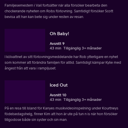
Familjesemestern i Vail fortsätter när alla försöker bearbeta den
chockerande nyheten om Robs förlovning. Samtidigt försöker Scott
bevisa att han kan bete sig under resten av resan.
Oh Baby!
Avsnitt 9
43 min
Tillgänglig 3+ månader
I kölvattnet av sitt förlovningsmeddelande har Rob ytterligare en nyhet
som kommer att förändra familjen för alltid. Samtidigt kämpar Kylie med
ångest från att vara i rampljuset.
Iced Out
Avsnitt 10
43 min
Tillgänglig 3+ månader
På en resa till Island för Kanyes musikvideoinspelning under Kourtneys
födelsedagshelg, finner Kim att hon är ute på tun n is när hon försöker
tillgodose både sin syster och sin man.