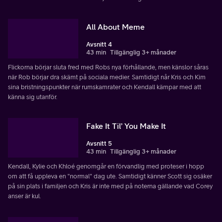
All About Meme
Avsnitt 4
43 min
Tillgänglig 3+ månader
Flickorna börjar sluta fred med Robs nya förhållande, men känslor såras
när Rob börjar dra skämt på sociala medier. Samtidigt når Kris och Kim
sina bristningspunkter när rumskamrater och Kendall kämpar med att
känna sig utanför.
Fake It Til’ You Make It
Avsnitt 5
43 min
Tillgänglig 3+ månader
Kendall, Kylie och Khloé genomgår en förvandlig med proteser i hopp
om att få uppleva en "normal" dag ute. Samtidigt känner Scott sig osäker
på sin plats i familjen och Kris är inte med på noterna gällande vad Corey
anser är kul.