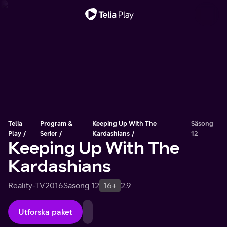
Viktigt meddelande
Telia
Program &
Keeping Up With The
Säsong
Play
Serier
Kardashians
12
Keeping Up With The
Kardashians
Reality-TV
2016
Säsong 12
16+
2.9
Utforska paket