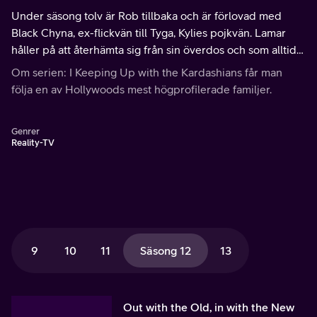
Under säsong tolv är Rob tillbaka och är förlovad med
Black Chyna, ex-flickvän till Tyga, Kylies pojkvän. Lamar
håller på att återhämta sig från sin överdos och som alltid
håller denna familj ihop i vått och torrt.
Om serien: I Keeping Up with the Kardashians får man
följa en av Hollywoods mest högprofilerade familjer.
Genrer
Reality-TV
9
10
11
Säsong 12
13
Out with the Old, in with the New