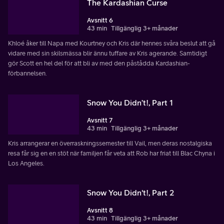
The Kardashian Curse
Avsnitt 6
43 min
Tillgänglig 3+ månader
Khloé åker till Napa med Kourtney och Kris där hennes svåra beslut att gå
vidare med sin skilsmässa blir ännu tuffare av Kris agerande. Samtidigt
gör Scott en hel del för att bli av med den påstådda Kardashian-
förbannelsen.
Snow You Didn’t!, Part 1
Avsnitt 7
43 min
Tillgänglig 3+ månader
Kris arrangerar en överraskningssemester till Vail, men deras nostalgiska
resa får sig en en stöt när familjen får veta att Rob har friat till Blac Chyna i
Los Angeles.
Snow You Didn't!, Part 2
Avsnitt 8
43 min
Tillgänglig 3+ månader