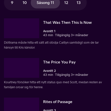
9
10
Säsong 11
12
13
That Was Then This Is Now
Avsnitt 1
43 min
Tillgänglig 3+ månader
Döttrarna måste hitta ett sätt att stödja Caitlyn samtidigt som de tar
hänsyn till Kris känslor.
The Price You Pay
Avsnitt 2
43 min
Tillgänglig 3+ månader
Kourtney försöker hitta ett nytt status quo med Scott, medan resten av
familjen oroar sig för henne.
Rites of Passage
Avsnitt 3