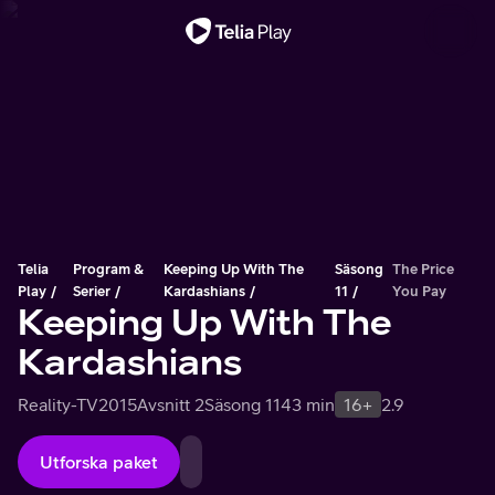
Viktigt meddelande
Telia
Program &
Keeping Up With The
Säsong
The Price
Play
Serier
Kardashians
11
You Pay
Keeping Up With The
Kardashians
Reality-TV
2015
Avsnitt 2
Säsong 11
43 min
16+
2.9
Utforska paket