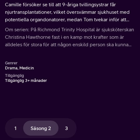
Camille försöker se till att 9-åriga tvillingsystrar får
njurtransplantationer, vilket översvämmar sjukhuset med
potentiella organdonatorer, medan Tom tvekar inför att
operera sin skadade arm.
Om serien: På Richmond Trinity Hospital är sjuksköterskan
Christina Hawthorne fast i en kamp mot krafter som är
alldeles för stora för att någon enskild person ska kunna
hantera dem.
Genrer
Drama, Medicin
Tillgänglig
Tillgänglig 3+ månader
1
Säsong 2
3