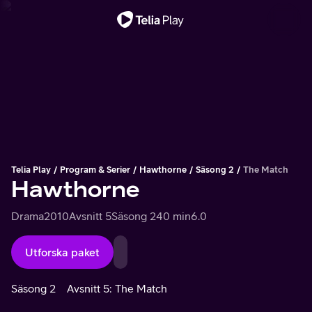
Viktigt meddelande
Telia Play
Program & Serier
Hawthorne
Säsong 2
The Match
Hawthorne
Drama
2010
Avsnitt 5
Säsong 2
40 min
6.0
Utforska paket
Säsong 2
Avsnitt 5: The Match