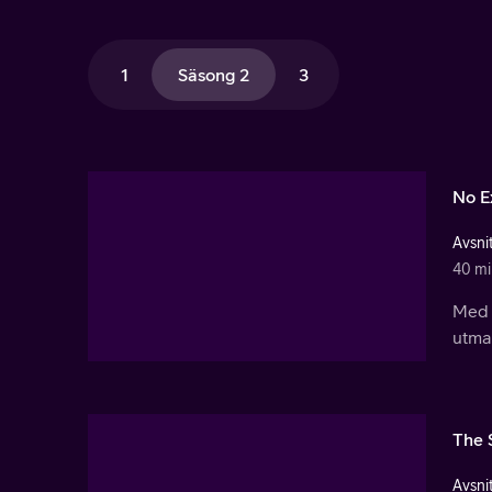
1
Säsong 2
3
No E
Avsnit
40 mi
Med 
utma
The 
Avsnit