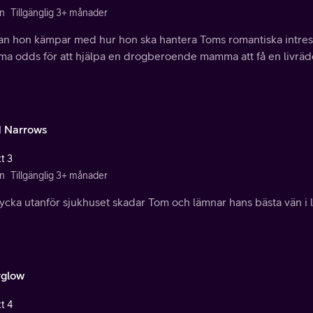
n
Tillgänglig 3+ månader
n hon kämpar med hur hon ska hantera Toms romantiska intres
ma odds för att hjälpa en drogberoende mamma att få en livräd
 Narrows
t 3
n
Tillgänglig 3+ månader
ycka utanför sjukhuset skadar Tom och lämnar hans bästa vän i li
rglow
t 4