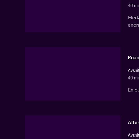
40 mi
Meda
enor
Road
Avsnit
40 mi
En ol
Afte
Avsnit