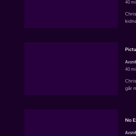
40 mi
Chris
kidn
Pict
Avsnit
40 mi
Chris
går m
No E
Avsni