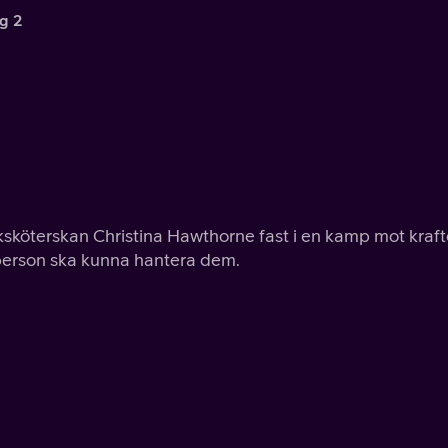
g 2
ksköterskan Christina Hawthorne fast i en kamp mot kraft
d person ska kunna hantera dem.