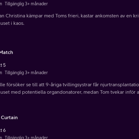
n
Tillgänglig 3+ månader
n Christina kämpar med Toms frieri, kastar ankomsten av en kr
uset i kaos.
Match
t 5
n
Tillgänglig 3+ månader
le försöker se till att 9-åriga tvillingsystrar får njurtransplanta
huset med potentiella organdonatorer, medan Tom tvekar inför a
 Curtain
t 6
n
Tillgänglig 3+ månader