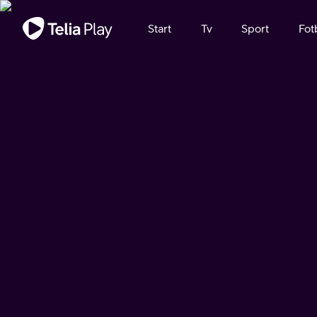
Viktigt meddelande
Start
Tv
Sport
Fot