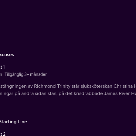
xcuses
t 1
n
Tillgänglig 3+ månader
stängningen av Richmond Trinity står sjuksköterskan Christina 
ningar på andra sidan stan, på det krisdrabbade James River Ho
Starting Line
t 2