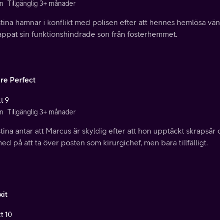
n
Tillgänglig 3+ månader
tina hamnar i konflikt med polisen efter att hennes hemlösa vän 
appat sin funktionshindrade son från fosterhemmet.
ure Perfect
t 9
n
Tillgänglig 3+ månader
tina antar att Marcus är skyldig efter att hon upptäckt skrapså
ed på att ta över posten som kirurgichef, men bara tillfälligt.
xit
tt 10