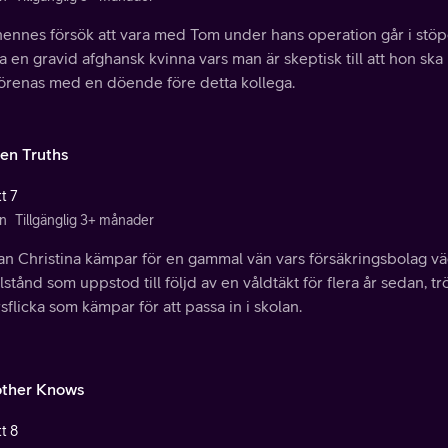
ennes försök att vara med Tom under hans operation går i stöpe
a en gravid afghansk kvinna vars man är skeptisk till att hon sk
förenas med en döende före detta kollega.
en Truths
t 7
n
Tillgänglig 3+ månader
n Christina kämpar för en gammal vän vars försäkringsbolag vä
illstånd som uppstod till följd av en våldtäkt för flera år sedan, 
sflicka som kämpar för att passa in i skolan.
ther Knows
t 8