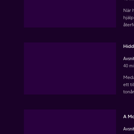
När h
hjälp
åter
Hidd
Avsnit
40 mi
Meda
ett t
tonår
A Mo
Avsnit