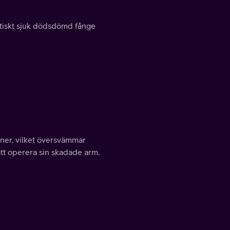
itiskt sjuk dödsdömd fånge
tioner, vilket översvämmar
tt operera sin skadade arm.