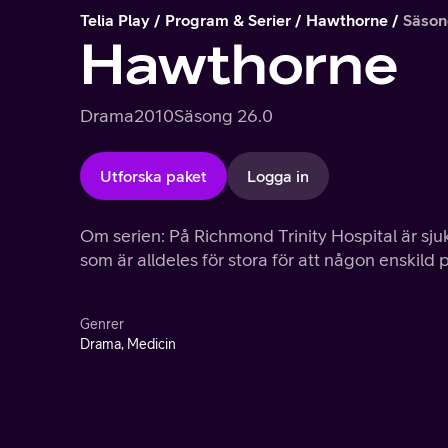
Telia Play
Program & Serier
Hawthorne
Säson
Hawthorne
Drama
2010
Säsong 2
6.0
Utforska paket
Logga in
Om serien: På Richmond Trinity Hospital är sju
som är alldeles för stora för att någon enskil
Genrer
Drama, Medicin