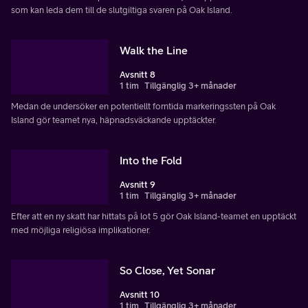
som kan leda dem till de slutgiltiga svaren på Oak Island.
Walk the Line
Avsnitt 8
1 tim
Tillgänglig 3+ månader
Medan de undersöker en potentiellt forntida markeringssten på Oak
Island gör teamet nya, häpnadsväckande upptäckter.
Into the Fold
Avsnitt 9
1 tim
Tillgänglig 3+ månader
Efter att en ny skatt har hittats på lot 5 gör Oak Island-teamet en upptäckt
med möjliga religiösa implikationer.
So Close, Yet Sonar
Avsnitt 10
1 tim
Tillgänglig 3+ månader