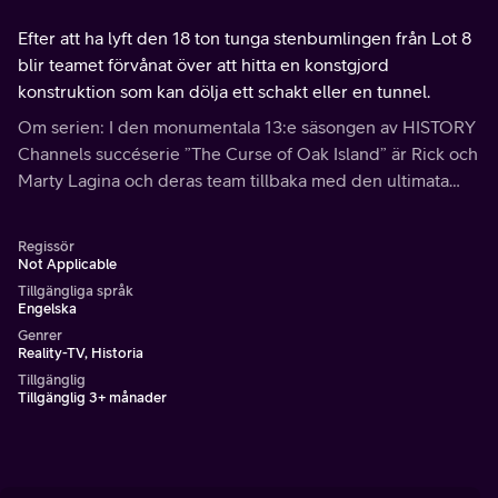
Efter att ha lyft den 18 ton tunga stenbumlingen från Lot 8
blir teamet förvånat över att hitta en konstgjord
konstruktion som kan dölja ett schakt eller en tunnel.
Om serien: I den monumentala 13:e säsongen av HISTORY
Channels succéserie ”The Curse of Oak Island” är Rick och
Marty Lagina och deras team tillbaka med den ultimata
planen för att lösa det 230 år gamla skattmysteriet. Genom
att borra djupare än nå...
Regissör
Not Applicable
Tillgängliga språk
Engelska
Genrer
Reality-TV, Historia
Tillgänglig
Tillgänglig 3+ månader