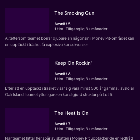
The Smoking Gun
Avsnitt 5
1 tim
Tillgänglig 3+ månader
Allteftersom teamet borrar djupare än någonsin i Money Pit-området kan
en upptäckt i träsket få explosiva konsekvenser.
Keep On Rockin'
Avsnitt 6
1 tim
Tillgänglig 3+ månader
Efter att en upptäckt i träsket visar sig vara minst 500 år gammal, avslöjar
Oak Island-teamet ytterligare en konstgjord struktur på Lot 5.
The Heat Is On
Avsnitt 7
1 tim
Tillgänglig 3+ månader
När teamet hittar fler spår av skatten i Money Pit upptäcker de en ledtråd