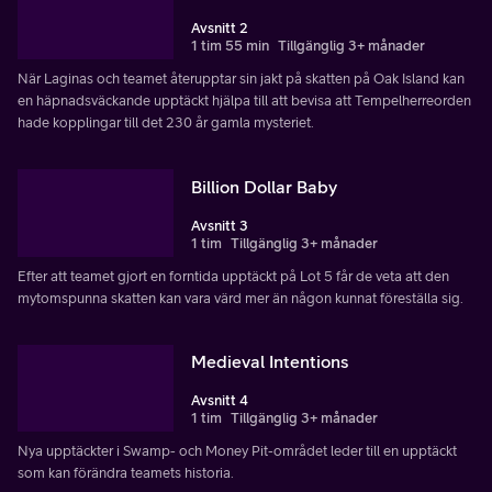
Avsnitt 2
1 tim 55 min
Tillgänglig 3+ månader
När Laginas och teamet återupptar sin jakt på skatten på Oak Island kan
en häpnadsväckande upptäckt hjälpa till att bevisa att Tempelherreorden
hade kopplingar till det 230 år gamla mysteriet.
Billion Dollar Baby
Avsnitt 3
1 tim
Tillgänglig 3+ månader
Efter att teamet gjort en forntida upptäckt på Lot 5 får de veta att den
mytomspunna skatten kan vara värd mer än någon kunnat föreställa sig.
Medieval Intentions
Avsnitt 4
1 tim
Tillgänglig 3+ månader
Nya upptäckter i Swamp- och Money Pit-området leder till en upptäckt
som kan förändra teamets historia.