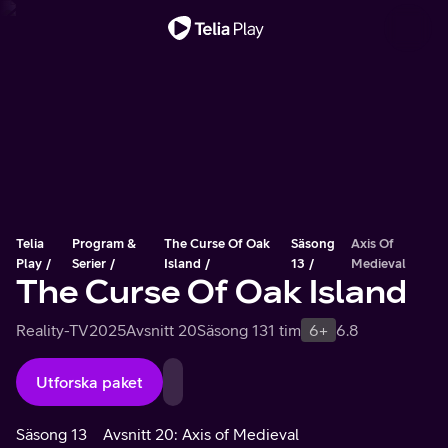
Viktigt meddelande
Telia
Program &
The Curse Of Oak
Säsong
Axis Of
Play
Serier
Island
13
Medieval
The Curse Of Oak Island
Reality-TV
2025
Avsnitt 20
Säsong 13
1 tim
6+
6.8
Utforska paket
Säsong 13
Avsnitt 20: Axis of Medieval