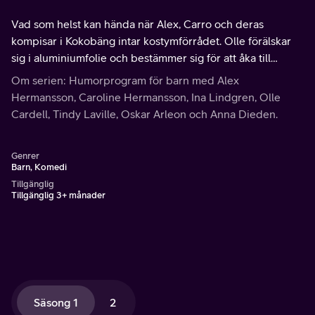
Vad som helst kan hända när Alex, Carro och deras
kompisar i Kokobäng intar kostymförrådet. Olle förälskar
sig i aluminiumfolie och bestämmer sig för att åka till
rymden, eftersom Alex påstår att det mesta är gjort av
Om serien: Humorprogram för barn med Alex
aluminiumfolie där.
Hermansson, Caroline Hermansson, Ina Lindgren, Olle
Cardell, Tindy Laville, Oskar Arleon och Anna Dieden.
Genrer
Barn, Komedi
Tillgänglig
Tillgänglig 3+ månader
Säsong 1
2