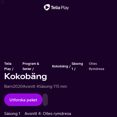
Viktigt meddelande
Telia
Program &
Säsong
Olles
Kokobäng
Play
Serier
1
Rymdresa
Kokobäng
Barn
2020
Avsnitt 4
Säsong 1
15 min
Utforska paket
Säsong 1
Avsnitt 4: Olles rymdresa