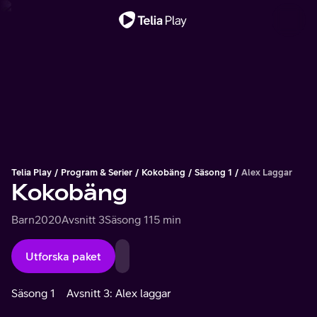
Viktigt meddelande
Telia Play
Program & Serier
Kokobäng
Säsong 1
Alex Laggar
Kokobäng
Barn
2020
Avsnitt 3
Säsong 1
15 min
Utforska paket
Säsong 1
Avsnitt 3: Alex laggar