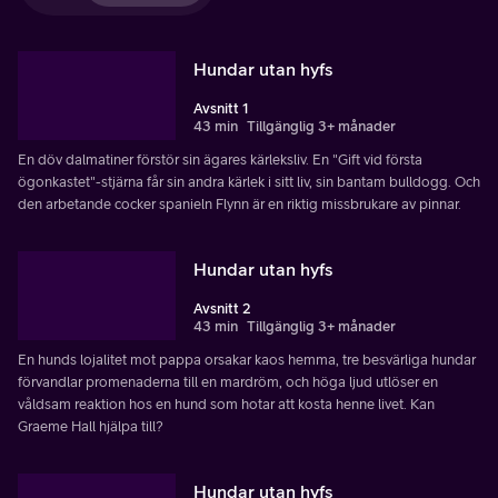
Hundar utan hyfs
Avsnitt 1
43 min
Tillgänglig 3+ månader
En döv dalmatiner förstör sin ägares kärleksliv. En "Gift vid första
ögonkastet"-stjärna får sin andra kärlek i sitt liv, sin bantam bulldogg. Och
den arbetande cocker spanieln Flynn är en riktig missbrukare av pinnar.
Hundar utan hyfs
Avsnitt 2
43 min
Tillgänglig 3+ månader
En hunds lojalitet mot pappa orsakar kaos hemma, tre besvärliga hundar
förvandlar promenaderna till en mardröm, och höga ljud utlöser en
våldsam reaktion hos en hund som hotar att kosta henne livet. Kan
Graeme Hall hjälpa till?
Hundar utan hyfs