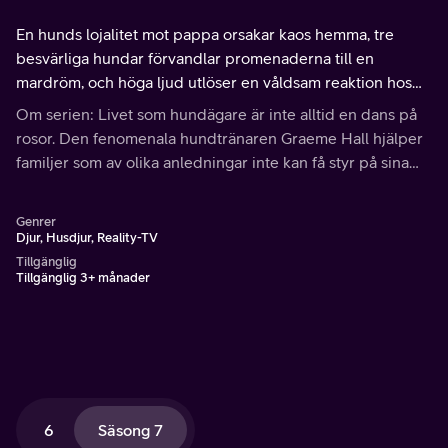
En hunds lojalitet mot pappa orsakar kaos hemma, tre
besvärliga hundar förvandlar promenaderna till en
mardröm, och höga ljud utlöser en våldsam reaktion hos
en hund som hotar att kosta henne livet. Kan Graeme Hall
Om serien: Livet som hundägare är inte alltid en dans på
hjälpa till?
rosor. Den fenomenala hundtränaren Graeme Hall hjälper
familjer som av olika anledningar inte kan få styr på sina
fyrbenta vänner.
Genrer
Djur, Husdjur, Reality-TV
Tillgänglig
Tillgänglig 3+ månader
6
Säsong 7