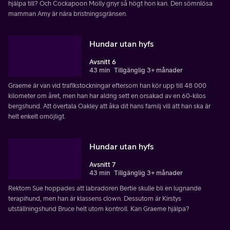
hjälpa till? Och Cockapoon Molly gnyr så högt hon kan. Den sömnlösa
mamman Amy är nära bristningsgränsen.
Hundar utan hyfs
Avsnitt 6
43 min
Tillgänglig 3+ månader
Graeme är van vid trafikstockningar eftersom han kör upp till 48 000
kilometer om året, men han har aldrig sett en orsakad av en 60-kilos
bergshund. Att övertala Oakley att åka dit hans familj vill att han ska är
helt enkelt omöjligt.
Hundar utan hyfs
Avsnitt 7
43 min
Tillgänglig 3+ månader
Rektorn Sue hoppades att labradoren Bertie skulle bli en lugnande
terapihund, men han är klassens clown. Dessutom är Kirstys
utställningshund Bruce helt utom kontroll. Kan Graeme hjälpa?