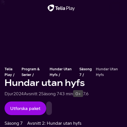
Viktigt meddelande
Telia
Program &
Hundar Utan
Säsong
Hundar Utan
Play
Serier
Hyfs
7
Hyfs
Hundar utan hyfs
Djur
2024
Avsnitt 2
Säsong 7
43 min
0+
7.6
Utforska paket
Säsong 7
Avsnitt 2: Hundar utan hyfs