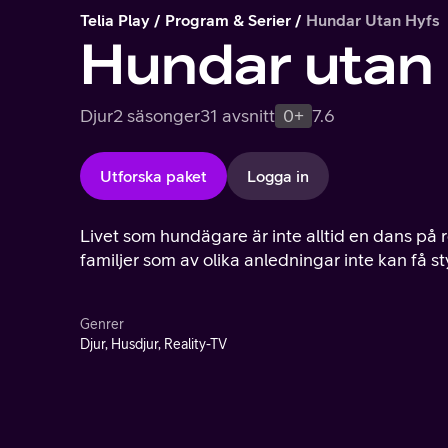
Telia Play
Program & Serier
Hundar Utan Hyfs
Hundar utan 
Djur
2 säsonger
31 avsnitt
0+
7.6
Utforska paket
Logga in
Livet som hundägare är inte alltid en dans på
familjer som av olika anledningar inte kan få st
Genrer
Djur, Husdjur, Reality-TV