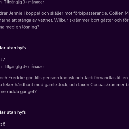
n
Tillgänglig 3+ månader
 drar Jennie i koppel och skäller mot förbipasserande. Collien Mi
arna att stänga av vattnet. Wilbur skrämmer bort gäster och fö
a med en lösning?
ar utan hyfs
t 7
n
Tillgänglig 3+ månader
och Freddie gör Jills pension kaotisk och Jack förvandlas till en
o leker hårdhänt med gamle Jock, och taxen Cocoa skrämmer bo
me rädda gänget?
ar utan hyfs
t 8