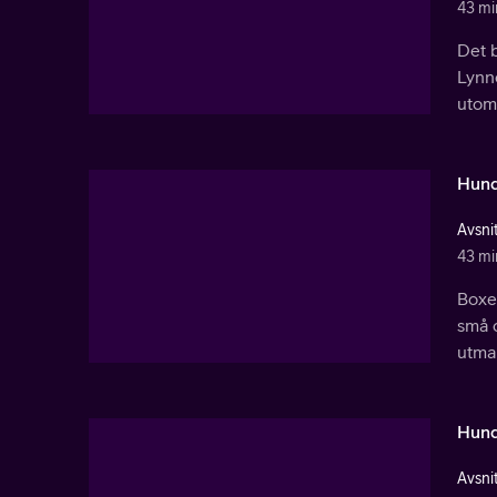
43 mi
Det 
Lynne
utom
Hund
Avsnit
43 mi
Boxer
små c
utma
Hund
Avsni