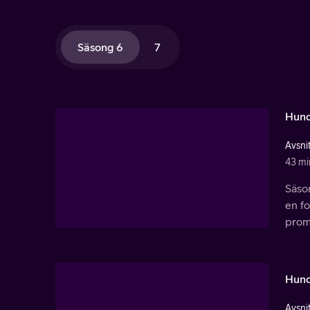
Säsong 6
7
Hund
Avsnit
43 mi
Säso
en fo
prom
Hund
Avsnit