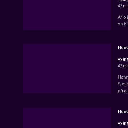
43 mi
Arlo 
en kl
Hund
Avsnit
43 mi
Hann
Sue 
på al
Hund
Avsnit