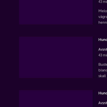
43 mi
Melo
vägra
henn
Hund
Avsnit
43 mi
Buste
bland
skal
Hund
Avsnit