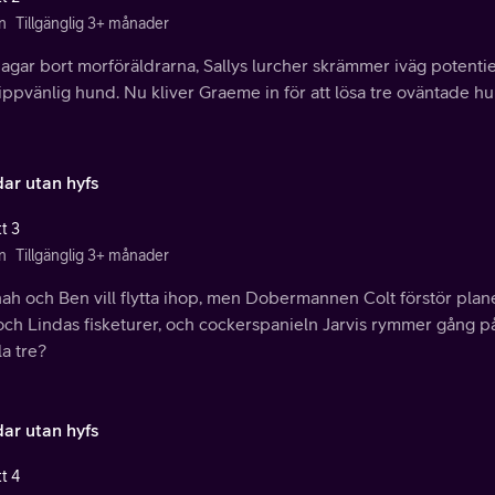
n
Tillgänglig 3+ månader
jagar bort morföräldrarna, Sallys lurcher skrämmer iväg potent
ippvänlig hund. Nu kliver Graeme in för att lösa tre oväntade 
ar utan hyfs
t 3
n
Tillgänglig 3+ månader
ah och Ben vill flytta ihop, men Dobermannen Colt förstör plan
och Lindas fisketurer, och cockerspanieln Jarvis rymmer gång 
la tre?
ar utan hyfs
t 4