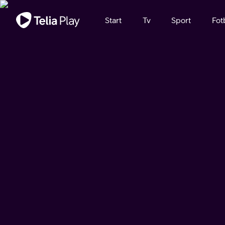
Viktigt meddelande
Start
Tv
Sport
Fot