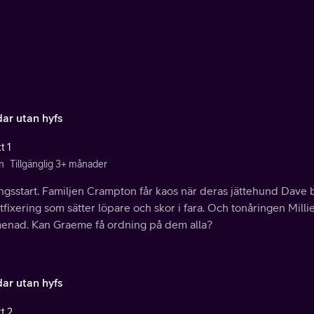
ar utan hyfs
t 1
n
Tillgänglig 3+ månader
ngsstart. Familjen Crampton får kaos när deras jättehund Dave 
tfixering som sätter löpare och skor i fara. Och tonåringen Mil
enad. Kan Graeme få ordning på dem alla?
ar utan hyfs
t 2