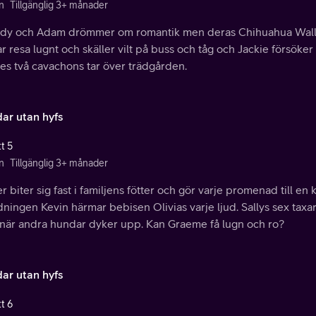
n
Tillgänglig 3+ månader
dy och Adam drömmer om romantik men deras Chihuahua Wally s
r resa lugnt och skäller vilt på buss och tåg och Jackie försöke
es två cavachons tar över trädgården.
ar utan hyfs
t 5
n
Tillgänglig 3+ månader
r biter sig fast i familjens fötter och gör varje promenad till en
ningen Kevin härmar bebisen Olivias varje ljud. Sallys sex taxar
l när andra hundar dyker upp. Kan Graeme få lugn och ro?
ar utan hyfs
t 6