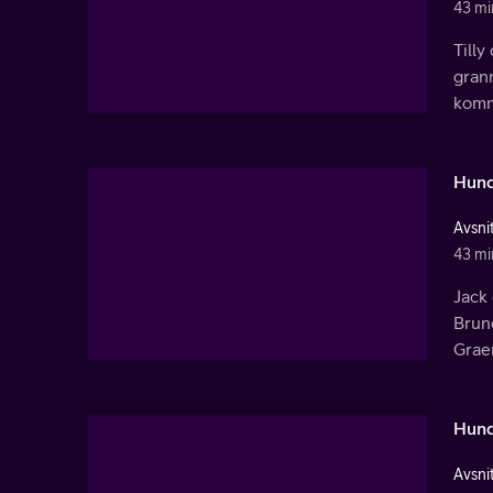
43 mi
Tilly
grann
komm
Hund
Avsnit
43 mi
Jack 
Brun
Grae
Hund
Avsnit