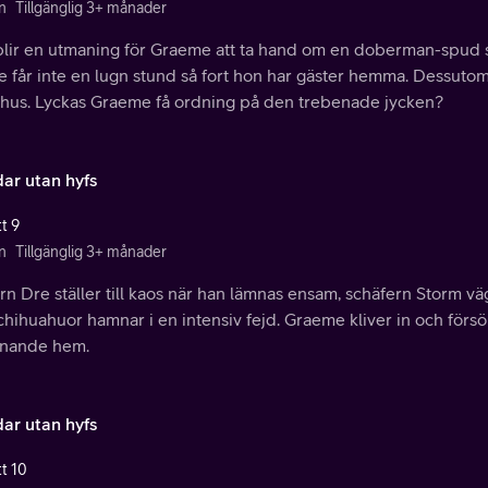
n
Tillgänglig 3+ månader
blir en utmaning för Graeme att ta hand om en doberman-spud 
 får inte en lugn stund så fort hon har gäster hemma. Dessutom ä
hus. Lyckas Graeme få ordning på den trebenade jycken?
ar utan hyfs
t 9
n
Tillgänglig 3+ månader
n Dre ställer till kaos när han lämnas ensam, schäfern Storm vä
hihuahuor hamnar i en intensiv fejd. Graeme kliver in och försök
nande hem.
ar utan hyfs
tt 10