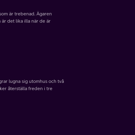
som är trebenad. Ägaren
r det lika illa när de är
grar lugna sig utomhus och två
er återställa freden i tre