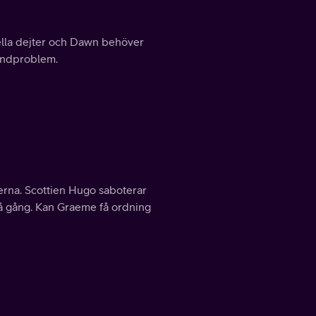
iella dejter och Dawn behöver
hundproblem.
erna. Scottien Hugo saboterar
på gång. Kan Graeme få ordning