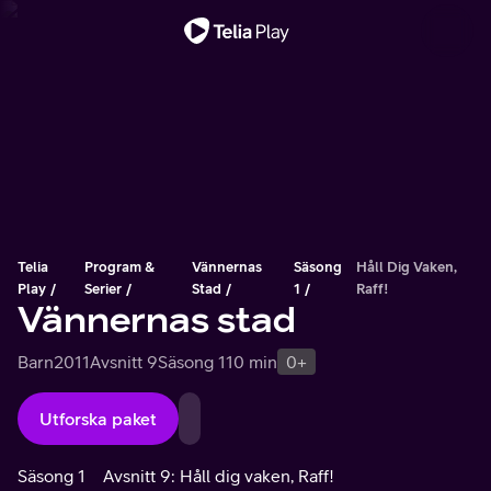
Viktigt meddelande
Telia
Program &
Vännernas
Säsong
Håll Dig Vaken,
Play
Serier
Stad
1
Raff!
Vännernas stad
Barn
2011
Avsnitt 9
Säsong 1
10 min
0+
Utforska paket
Säsong 1
Avsnitt 9: Håll dig vaken, Raff!