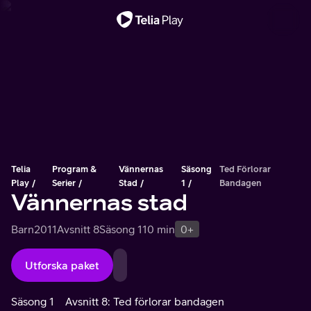
Viktigt meddelande
Telia
Program &
Vännernas
Säsong
Ted Förlorar
Play
Serier
Stad
1
Bandagen
Vännernas stad
Barn
2011
Avsnitt 8
Säsong 1
10 min
0+
Utforska paket
Säsong 1
Avsnitt 8: Ted förlorar bandagen