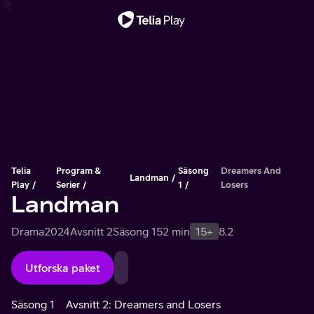
Viktigt meddelande
Telia
Program &
Säsong
Dreamers And
Landman
Play
Serier
1
Losers
Landman
Drama
2024
Avsnitt 2
Säsong 1
52 min
15+
8.2
Utforska paket
Säsong 1
Avsnitt 2: Dreamers and Losers