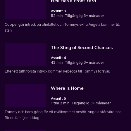
Hell Has a Front Yard
Avsnitt 3
52 min
Tillgänglig 3+ månader
Cooper gör intryck på oljefältet och Tommys exfru Angela kommer till
stan.
The Sting of Second Chances
Avsnitt 4
42 min
Tillgänglig 3+ månader
Efter ett tufft första intryck kommer Rebecca till Tommys försvar.
Where Is Home
Avsnitt 5
1 tim 2 min
Tillgänglig 3+ månader
Tommy och hans gäng får ett ovälkommet besök. Angela står värdinna
för en familjemiddag.