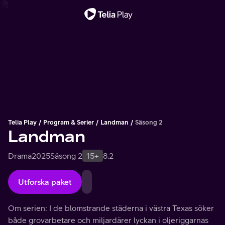
Viktigt meddelande
Telia Play
Program & Serier
Landman
Säsong 2
Landman
Drama
2025
Säsong 2
15+
8.2
Utforska paket
Om serien: I de blomstrande städerna i västra Texas söker
både grovarbetare och miljardärer lyckan i oljeriggarnas