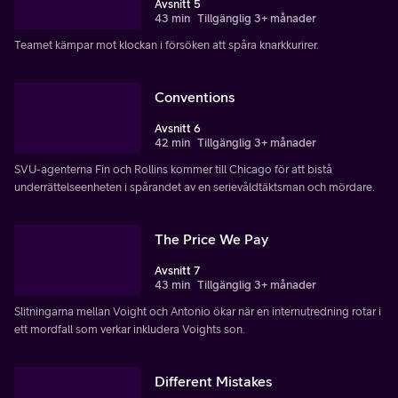
Avsnitt 5
43 min
Tillgänglig 3+ månader
Teamet kämpar mot klockan i försöken att spåra knarkkurirer.
Conventions
Avsnitt 6
42 min
Tillgänglig 3+ månader
SVU-agenterna Fin och Rollins kommer till Chicago för att bistå
underrättelseenheten i spårandet av en serievåldtäktsman och mördare.
The Price We Pay
Avsnitt 7
43 min
Tillgänglig 3+ månader
Slitningarna mellan Voight och Antonio ökar när en internutredning rotar i
ett mordfall som verkar inkludera Voights son.
Different Mistakes