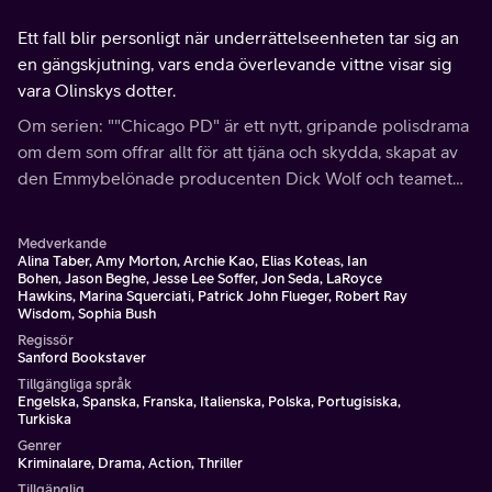
Ett fall blir personligt när underrättelseenheten tar sig an
en gängskjutning, vars enda överlevande vittne visar sig
vara Olinskys dotter.
Om serien: ""Chicago PD" är ett nytt, gripande polisdrama
om dem som offrar allt för att tjäna och skydda, skapat av
den Emmybelönade producenten Dick Wolf och teamet
bakom "Chicago Fire".
Medverkande
Alina Taber, Amy Morton, Archie Kao, Elias Koteas, Ian
Bohen, Jason Beghe, Jesse Lee Soffer, Jon Seda, LaRoyce
Hawkins, Marina Squerciati, Patrick John Flueger, Robert Ray
Wisdom, Sophia Bush
Regissör
Sanford Bookstaver
Tillgängliga språk
Engelska, Spanska, Franska, Italienska, Polska, Portugisiska,
Turkiska
Genrer
Kriminalare, Drama, Action, Thriller
Tillgänglig