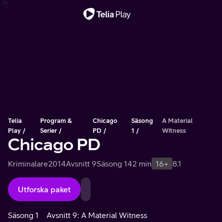
Viktigt meddelande
Telia
Program &
Chicago
Säsong
A Material
Play
Serier
PD
1
Witness
Chicago PD
Kriminalare
2014
Avsnitt 9
Säsong 1
42 min
16+
8.1
Utforska paket
Säsong 1
Avsnitt 9: A Material Witness