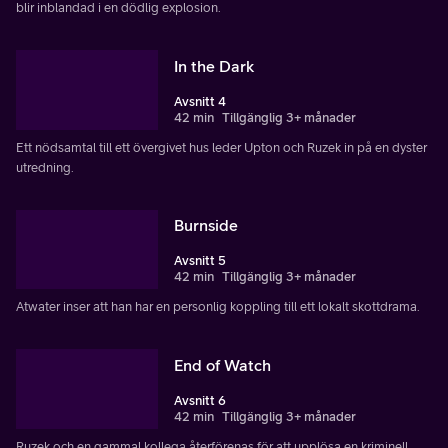
blir inblandad i en dödlig explosion.
In the Dark
Avsnitt 4
42 min
Tillgänglig 3+ månader
Ett nödsamtal till ett övergivet hus leder Upton och Ruzek in på en dyster
utredning.
Burnside
Avsnitt 5
42 min
Tillgänglig 3+ månader
Atwater inser att han har en personlig koppling till ett lokalt skottdrama.
End of Watch
Avsnitt 6
42 min
Tillgänglig 3+ månader
Ruzek och en gammal kollega återförenas för att upplösa en kriminell