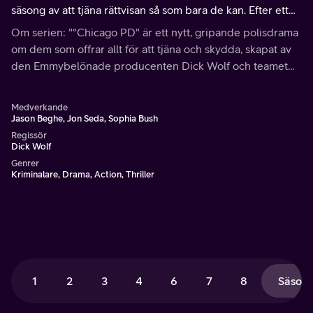
säsong av att tjäna rättvisan så som bara de kan. Efter ett
omskakande år av kriser och förändringar, tär en hemlighet
Om serien: ""Chicago PD" är ett nytt, gripande polisdrama
på relationerna i truppen.
om dem som offrar allt för att tjäna och skydda, skapat av
den Emmybelönade producenten Dick Wolf och teamet
bakom "Chicago Fire".
Medverkande
Jason Beghe, Jon Seda, Sophia Bush
Regissör
Dick Wolf
Genrer
Kriminalare, Drama, Action, Thriller
1
2
3
4
6
7
8
Säsong