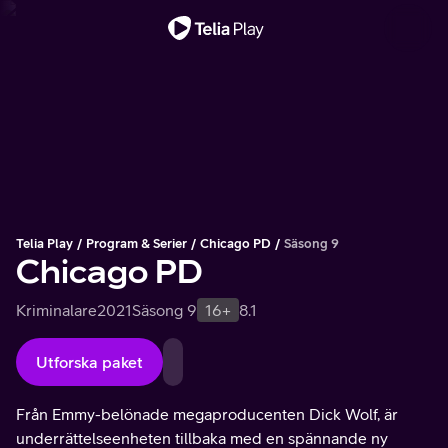
Viktigt meddelande
Telia Play
Program & Serier
Chicago PD
Säsong 9
Chicago PD
Kriminalare
2021
Säsong 9
16+
8.1
Utforska paket
Från Emmy-belönade megaproducenten Dick Wolf, är
underrättelseenheten tillbaka med en spännande ny