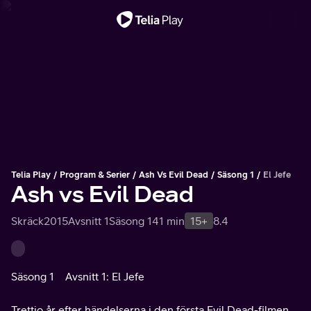
Viktigt meddelande
Telia Play
Program & Serier
Ash Vs Evil Dead
Säsong 1
El Jefe
Ash vs Evil Dead
Skräck
2015
Avsnitt 1
Säsong 1
41 min
15+
8.4
Säsong 1
Avsnitt 1: El Jefe
Trettio år efter händelserna i den första Evil Dead-filmen