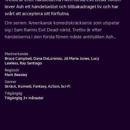
lever Ash ett händelselöst och tillbakadraget liv och har
svårt att acceptera sitt förflutna.
Om serien: Amerikansk komediskräckserie som utspelar
sig i Sam Raimis Evil Dead-värld. Trettio år efter
händelserna i den första filmen måste antihjälten Ash
Williams än en gång plocka upp motorsågen och kämpa
mot de odöda.
Medverkande
Bruce Campbell, Dana DeLorenzo, Jill Marie Jones, Lucy
Lawless, Ray Santiago
Regissör
Mark Beesley
Genrer
Skräck, Komedi, Fantasy, Action, Sci-Fi
Tillgänglig
Tillgänglig 3+ månader