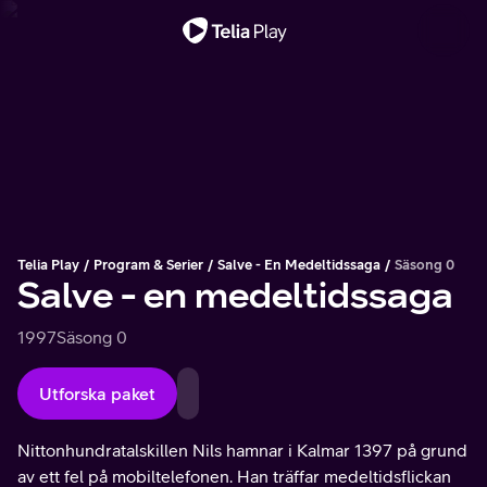
Viktigt meddelande
Telia Play
Program & Serier
Salve - En Medeltidssaga
Säsong 0
Salve - en medeltidssaga
1997
Säsong 0
Utforska paket
Nittonhundratalskillen Nils hamnar i Kalmar 1397 på grund
av ett fel på mobiltelefonen. Han träffar medeltidsflickan