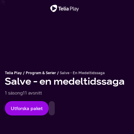
Viktigt meddelande
Telia Play
Program & Serier
Salve - En Medeltidssaga
Salve - en medeltidssaga
1 säsong
11 avsnitt
Utforska paket