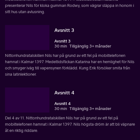
presenterar Nils för kloka gumman Rodwy, som vägrar släppa in honom i
sitt hus utan avlusning.
Avsnitt 3
Avsnitt 3
30 min
Tillgänglig 3+ månader
Nittonhundratalskillen Nils har på grund av ett fel på mobiltelefonen
hamnat i Kalmar 1397. Medeltidsflickan Katarina har en hemlighet för Nils
och smyger iväg till vapensynen förklädd. Kung Erik försöker smita från
sina latinlektioner.
Avsnitt 4
Avsnitt 4
30 min
Tillgänglig 3+ månader
Del 4 av 11. Nittonhundratalskillen Nils har på grund av ett fel på
mobiltelefonen hamnat i Kalmar 1397. Nils högsta dröm är att bli väpnare
åt en riktig riddare.