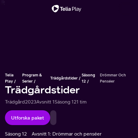
Viktigt meddelande
Telia
Program &
Säsong
Drömmar Och
Trädgårdstider
Play
Serier
12
Penséer
Trädgårdstider
Trädgård
2023
Avsnitt 1
Säsong 12
1 tim
Utforska paket
Säsong 12
Avsnitt 1: Drömmar och penséer