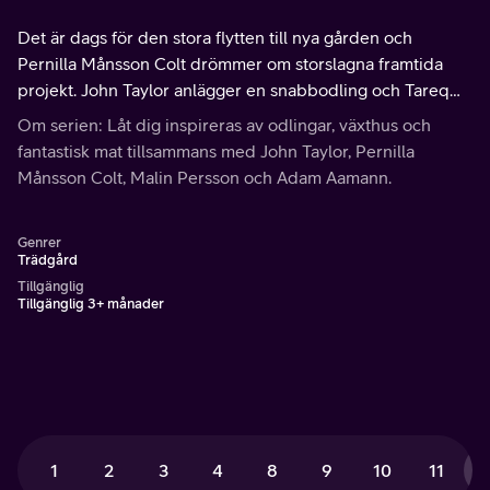
Det är dags för den stora flytten till nya gården och
Pernilla Månsson Colt drömmer om storslagna framtida
projekt. John Taylor anlägger en snabbodling och Tareq
Taylor lagar mat på ätliga örter som han hittar i trädgården.
Om serien: Låt dig inspireras av odlingar, växthus och
fantastisk mat tillsammans med John Taylor, Pernilla
Månsson Colt, Malin Persson och Adam Aamann.
Genrer
Trädgård
Tillgänglig
Tillgänglig 3+ månader
1
2
3
4
8
9
10
11