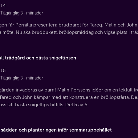
t 4
Tillgänglig 3+ månader
gen får Pernilla presentera brudparet för Tareq, Malin och John o
a möte. Nu ska brudbukett, bröllopsmiddag och vigselplats i tr
ull trädgård och bästa snigeltipsen
t 5
Tillgänglig 3+ månader
ården invaderas av barn! Malin Perssons idéer om en lekfull tr
Tareq och John kämpar med att konstruera en bröllopstårta. De
oss sitt bästa snigeltips hittills. Del 5 av 6.
a sådden och planteringen inför sommaruppehållet