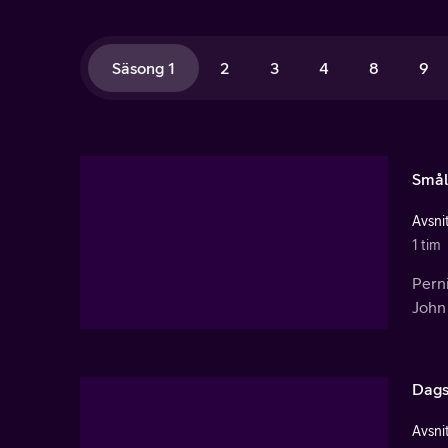
Säsong 1
2
3
4
8
9
Smål
Avsnit
1 tim
Pern
John
Dags 
Avsnit