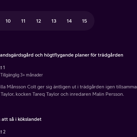
10
11
12
13
14
15
andsgärdsgård och högtflygande planer för trädgården
t 1
Tillgänglig 3+ månader
illa Månsson Colt ger sig äntligen ut i trädgården igen tillsa
 Taylor, kocken Tareq Taylor och inredaren Malin Persson.
att så i kökslandet
t 2