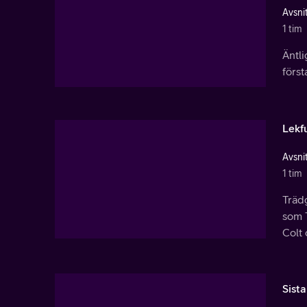
Avsnit
1 tim
Äntli
först
Lekf
Avsnit
1 tim
Trädg
som 
Colt 
Sist