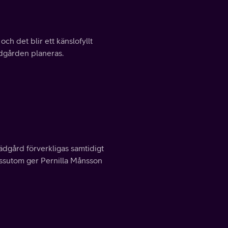
ch det blir ett känslofyllt
ädgården planeras.
ädgård förverkligas samtidigt
ssutom ger Pernilla Månsson