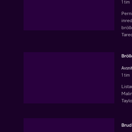
1 tim
Perni
inred
bröll
Tareq
Bröll
Avsnit
1 tim
List
Malin
Taylo
Brud