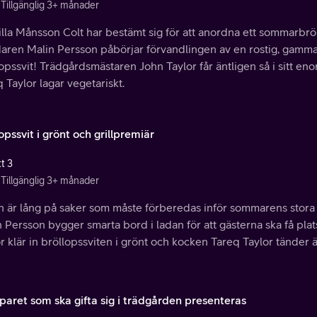
Tillgänglig 3+ månader
lla Månsson Colt har bestämt sig för att anordna ett sommarbrö
aren Malin Persson påbörjar förvandlingen av en rostig, gammal
opssvit! Trädgårdsmästaren John Taylor får äntligen så i sitt e
 Taylor lagar vegetariskt.
opssvit i grönt och grillpremiär
t 3
Tillgänglig 3+ månader
an är lång på saker som måste förberedas inför sommarens stora
 Persson bygger smarta bord i ladan för att gästerna ska få pla
r klär in bröllopssviten i grönt och kocken Tareq Taylor tänder än
paret som ska gifta sig i trädgården presenteras