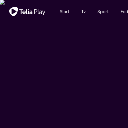
Viktigt meddelande
Start
Tv
Sport
Fot