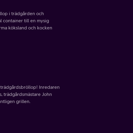
llop i trädgården och
 container till en mysig
norma köksland och kocken
 trädgårdsbröllop! Inredaren
ts, trädgårdsmästare John
tligen grillen.