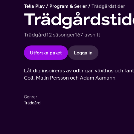
Telia Play
Program & Serier
Trädgårdstider
Trädgårdstid
Trädgård
12 säsonger
167 avsnitt
Utforska paket
Logga in
Låt dig inspireras av odlingar, växthus och fa
Colt, Malin Persson och Adam Aamann.
Genrer
Trädgård