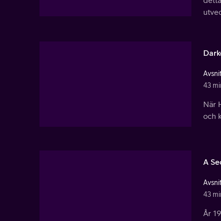
dett
utvec
Dark
Avsnit
43 mi
När H
och k
A Se
Avsnit
43 mi
År 19