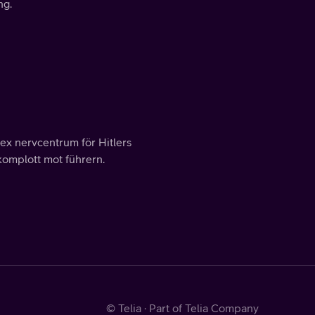
ng.
lex nervcentrum för Hitlers
komplott mot führern.
© Telia · Part of Telia Company