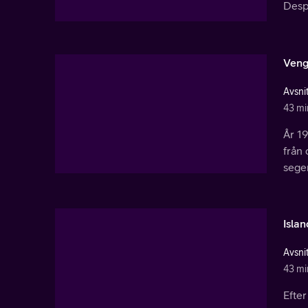
Despe
Veng
Avsnit
43 mi
År 1
från
sege
Islan
Avsnit
43 mi
Efter