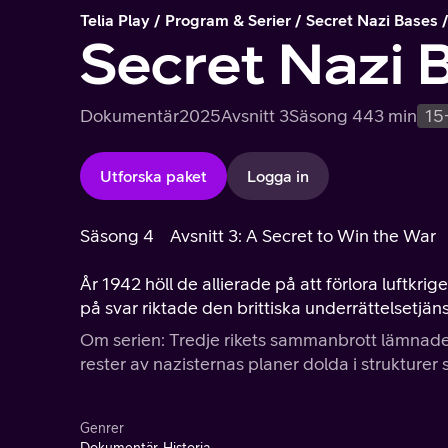
Telia Play
Program & Serier
Secret Nazi Bases
Secret Nazi 
Dokumentär
2025
Avsnitt 3
Säsong 4
43 min
15
Utforska paket
Logga in
Säsong 4
Avsnitt 3: A Secret to Win the War
År 1942 höll de allierade på att förlora luftkri
på svar riktade den brittiska underrättelsetjäns
Om serien: Tredje rikets sammanbrott lämnade 
rester av nazisternas planer dolda i strukturer
Genrer