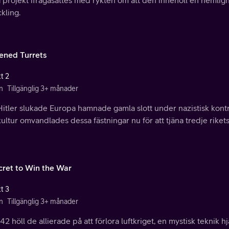
a projekt ifrågasattes med rykten om att den innehöll en hemli
kling.
ened Turrets
t 2
n
Tillgänglig 3+ månader
itler slukade Europa hamnade gamla slott under nazistisk kontr
ultur omvandlades dessa fästningar nu för att tjäna tredje riket
cret to Win the War
t 3
n
Tillgänglig 3+ månader
42 höll de allierade på att förlora luftkriget, en mystisk teknik 