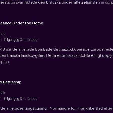
rata på svar riktade den brittiska underrättelsetjänsten in sig 
eance Under the Dome
t 4
n
Tillgänglig 3+ månader
943 när de allierade bombade det naziockuperade Europa rest
 den franska landsbygden. Detta enorma skal dolde enligt uppgif
rplan.
d Battleship
t 5
n
Tillgänglig 3+ månader
 de allierades landstigning i Normandie föll Frankrike stad efter 