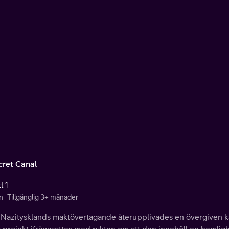
cret Canal
t 1
n
Tillgänglig 3+ månader
Nazitysklands maktövertagande återupplivades en övergiven kan