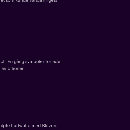
ghet som kunde vända krigets
oll. En gång symboler för adel
s ambitioner.
hjälpte Luftwaffe med Blitzen.