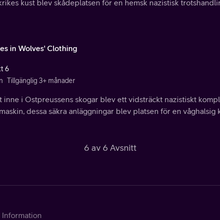
rikes kust blev skådeplatsen för en hemsk nazistisk trotshandli
es in Wolves' Clothing
t 6
n
Tillgänglig 3+ månader
 inne i Ostpreussens skogar blev ett vidsträckt nazistiskt komp
maskin, dessa säkra anläggningar blev platsen för en våghalsig 
6 av 6 Avsnitt
Information