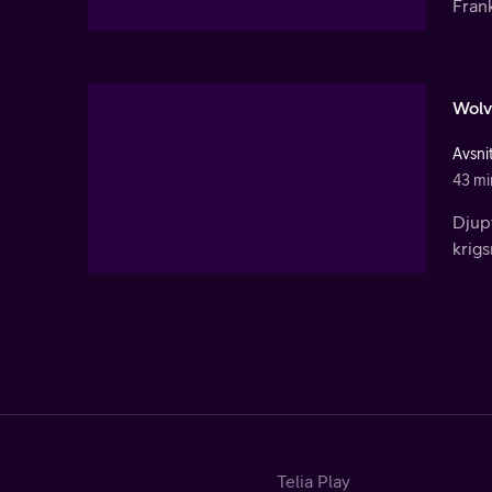
Frank
Wolv
Avsnit
43 mi
Djupt
krigs
Telia Play