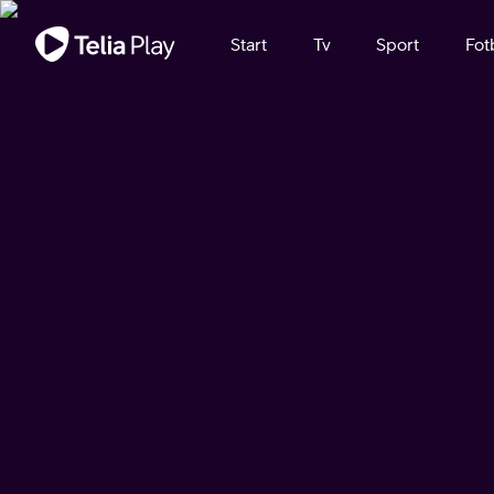
Viktigt meddelande
Start
Tv
Sport
Fot