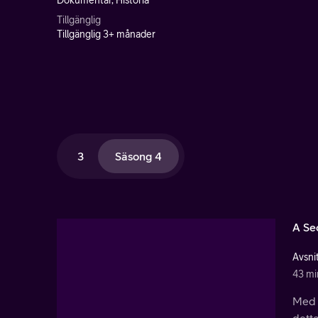
Dokumentär, Historia
Tillgänglig
Tillgänglig 3+ månader
3
Säsong 4
A Se
Avsnit
43 mi
Med 