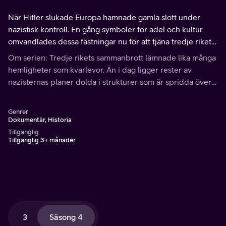
När Hitler slukade Europa hamnade gamla slott under
nazistisk kontroll. En gång symboler för adel och kultur
omvandlades dessa fästningar nu för att tjäna tredje rikets
ambitioner.
Om serien: Tredje rikets sammanbrott lämnade lika många
hemligheter som kvarlevor. Än i dag ligger rester av
nazisternas planer dolda i strukturer som är spridda över
hela världen.
Genrer
Dokumentär, Historia
Tillgänglig
Tillgänglig 3+ månader
3
Säsong 4