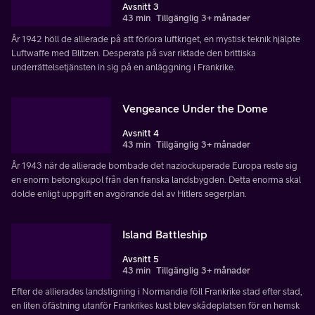
Avsnitt 3
43 min
Tillgänglig 3+ månader
År 1942 höll de allierade på att förlora luftkriget, en mystisk teknik hjälpte
Luftwaffe med Blitzen. Desperata på svar riktade den brittiska
underrättelsetjänsten in sig på en anläggning i Frankrike.
Vengeance Under the Dome
Avsnitt 4
43 min
Tillgänglig 3+ månader
År 1943 när de allierade bombade det naziockuperade Europa reste sig
en enorm betongkupol från den franska landsbygden. Detta enorma skal
dolde enligt uppgift en avgörande del av Hitlers segerplan.
Island Battleship
Avsnitt 5
43 min
Tillgänglig 3+ månader
Efter de allierades landstigning i Normandie föll Frankrike stad efter stad,
en liten öfästning utanför Frankrikes kust blev skådeplatsen för en hemsk