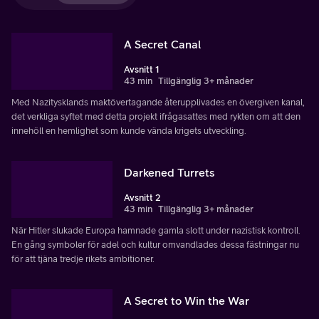
A Secret Canal
Avsnitt 1
43 min
Tillgänglig 3+ månader
Med Nazitysklands maktövertagande återupplivades en övergiven kanal,
det verkliga syftet med detta projekt ifrågasattes med rykten om att den
innehöll en hemlighet som kunde vända krigets utveckling.
Darkened Turrets
Avsnitt 2
43 min
Tillgänglig 3+ månader
När Hitler slukade Europa hamnade gamla slott under nazistisk kontroll.
En gång symboler för adel och kultur omvandlades dessa fästningar nu
för att tjäna tredje rikets ambitioner.
A Secret to Win the War