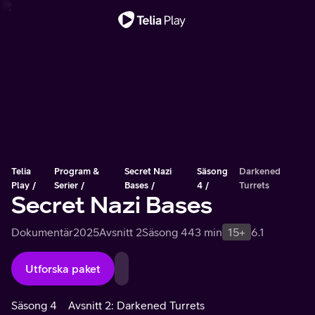
Viktigt meddelande
Telia
Program &
Secret Nazi
Säsong
Darkened
Play
Serier
Bases
4
Turrets
Secret Nazi Bases
Dokumentär
2025
Avsnitt 2
Säsong 4
43 min
15+
6.1
Utforska paket
Säsong 4
Avsnitt 2: Darkened Turrets