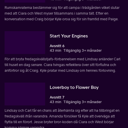
Rumskamraterna bestämmer sig för att campa i trädgården vilket slutar
med att Ciara och West myser tillsammans i samma tält. Efter en
konversation med Craig börjar Kyle oroa sig för sin framtid med Paige.
Start Your Engines
Avsnitt 6
43 min
Tillgänglig 3+ månader
För att bryta fredagskvällstjafs-förbannelsen med Lindsay anländer Carl
till huset en dag senare. Ciara tvingas reflektera över sitt förflutna och
anförtror sig åt Craig. Kyle pratar med Lindsay om hennes förlovning.
Loverboy to Flower Boy
Avsnitt 7
43 min
Tillgänglig 3+ månader
Lindsay och Carl får en chans att återhämta sig efter att ha tillbringat en
fredagskväll ifrån varandra. Amanda försöker få Kyle att överväga att
flytta till en förort. Jesse bryter bror-koden då Ciara och West börjar
komma närmre varandra.