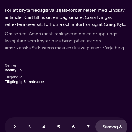
För att bryta fredagskvällstjafs-förbannelsen med Lindsay
anländer Carl till huset en dag senare. Ciara tvingas
reflektera över sitt förflutna och anförtror sig åt Craig. Kyle
pratar med Lindsay om hennes förlovning.
Om serien: Amerikansk realityserie om en grupp unga
livsnjutare som knyter nära band på en av den
amerikanska östkustens mest exklusiva platser. Varje helg
under sommarmånaderna lämnar de sina arbeten i
storstaden och intar sin vackra strandvilla i Hamptons.
Genrer
Reality-TV
Tillgänglig
Tillgänglig 3+ månader
2
3
4
5
6
7
Säsong 8