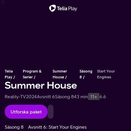
Viktigt meddelande
Telia
Program &
Summer
Säsong
Start Your
Play
Serier
House
8
Engines
Summer House
Reality-TV
2024
Avsnitt 6
Säsong 8
43 min
11+
6.6
Utforska paket
Säsong 8
Avsnitt 6: Start Your Engines