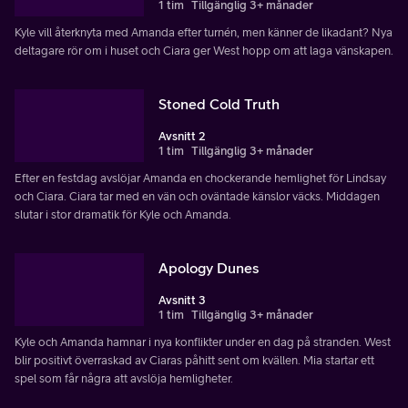
1 tim
Tillgänglig 3+ månader
Kyle vill återknyta med Amanda efter turnén, men känner de likadant? Nya
deltagare rör om i huset och Ciara ger West hopp om att laga vänskapen.
Stoned Cold Truth
Avsnitt 2
1 tim
Tillgänglig 3+ månader
Efter en festdag avslöjar Amanda en chockerande hemlighet för Lindsay
och Ciara. Ciara tar med en vän och oväntade känslor väcks. Middagen
slutar i stor dramatik för Kyle och Amanda.
Apology Dunes
Avsnitt 3
1 tim
Tillgänglig 3+ månader
Kyle och Amanda hamnar i nya konflikter under en dag på stranden. West
blir positivt överraskad av Ciaras påhitt sent om kvällen. Mia startar ett
spel som får några att avslöja hemligheter.