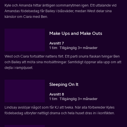
Kyle och Amanda hittar äntligen sommarrytmen igen. Ett uttalande vid
Amandas födelsedag får Bailey i blåsväder, medan West delar sina
känslor om Ciara med Ben.
Make Ups and Make Outs
Avsnitt 7
1 tim
Tillgänglig 3+ månader
West och Ciara fortsätter nattens flirt. Ett parti snurra flaskan tvingar Ben
och Bailey att möta sina motsättningar. Samtidigt öppnar alla upp om att
dejta i rampljuset.
Sleeping On It
Avsnitt 8
1 tim
Tillgänglig 3+ månader
Lindsay avslöjar något som får KJ att tveka. När alla förbereder Kyles
födelsedag utbryter nattligt drama och hela huset dras in i konflikten.