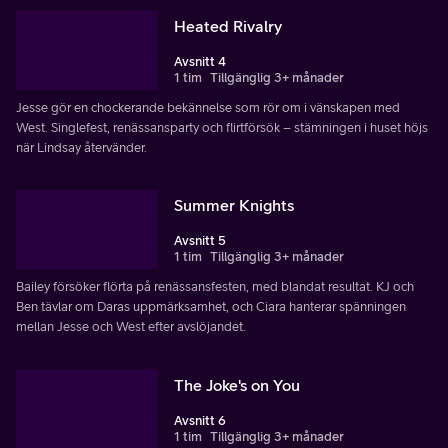
Heated Rivalry
Avsnitt 4
1 tim
Tillgänglig 3+ månader
Jesse gör en chockerande bekännelse som rör om i vänskapen med
West. Singlefest, renässansparty och flirtförsök – stämningen i huset höjs
när Lindsay återvänder.
Summer Knights
Avsnitt 5
1 tim
Tillgänglig 3+ månader
Bailey försöker flörta på renässansfesten, med blandat resultat. KJ och
Ben tävlar om Daras uppmärksamhet, och Ciara hanterar spänningen
mellan Jesse och West efter avslöjandet.
The Joke's on You
Avsnitt 6
1 tim
Tillgänglig 3+ månader