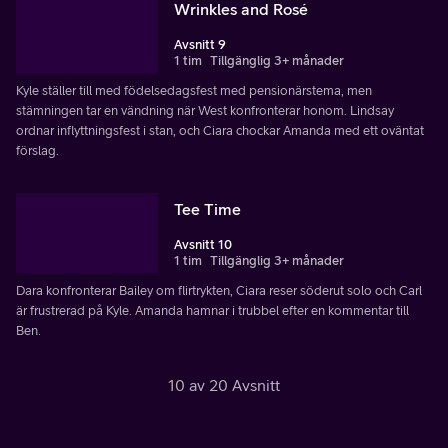
Wrinkles and Rosé
Avsnitt 9
1 tim
Tillgänglig 3+ månader
Kyle ställer till med födelsedagsfest med pensionärstema, men
stämningen tar en vändning när West konfronterar honom. Lindsay
ordnar inflyttningsfest i stan, och Ciara chockar Amanda med ett oväntat
förslag.
Tee Time
Avsnitt 10
1 tim
Tillgänglig 3+ månader
Dara konfronterar Bailey om flirtrykten, Ciara reser söderut solo och Carl
är frustrerad på Kyle. Amanda hamnar i trubbel efter en kommentar till
Ben.
10 av 20 Avsnitt