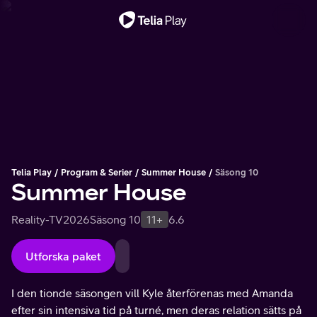
Viktigt meddelande
Telia Play
Program & Serier
Summer House
Säsong 10
Summer House
Reality-TV
2026
Säsong 10
11+
6.6
Utforska paket
I den tionde säsongen vill Kyle återförenas med Amanda
efter sin intensiva tid på turné, men deras relation sätts på