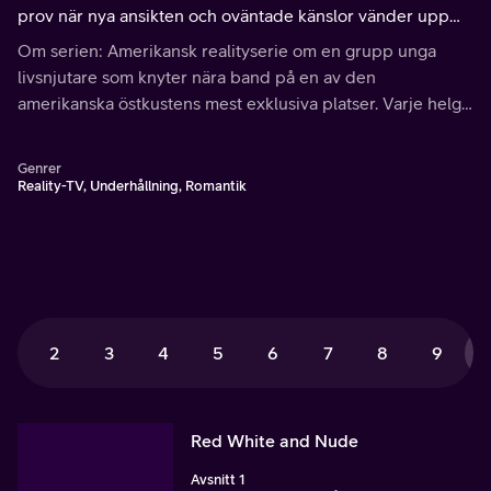
prov när nya ansikten och oväntade känslor vänder upp
och ner på stämningen. Sommaren utlovar glädje, dramatik
Om serien: Amerikansk realityserie om en grupp unga
och minnen för livet.
livsnjutare som knyter nära band på en av den
amerikanska östkustens mest exklusiva platser. Varje helg
under sommarmånaderna lämnar de sina arbeten i
storstaden och intar sin vackra strandvilla i Hamptons.
Genrer
Reality-TV, Underhållning, Romantik
2
3
4
5
6
7
8
9
Red White and Nude
Avsnitt 1