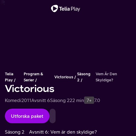
Viktigt meddelande
Telia
Program &
Säsong
Vem Är Den
Victorious
Play
Serier
2
Skyldige?
Victorious
Komedi
2011
Avsnitt 6
Säsong 2
22 min
7+
7.0
Utforska paket
Säsong 2
Avsnitt 6: Vem är den skyldige?