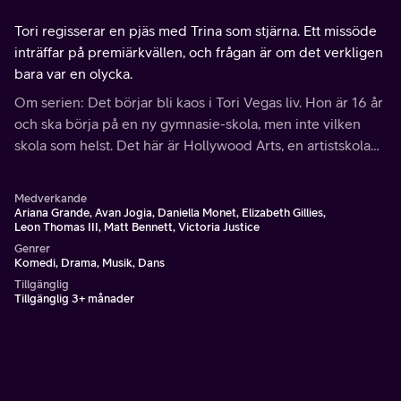
Tori regisserar en pjäs med Trina som stjärna. Ett missöde
inträffar på premiärkvällen, och frågan är om det verkligen
bara var en olycka.
Om serien: Det börjar bli kaos i Tori Vegas liv. Hon är 16 år
och ska börja på en ny gymnasie-skola, men inte vilken
skola som helst. Det här är Hollywood Arts, en artistskola
där galet talangfulla studenter får lära sig att bli riktiga
artister
Medverkande
Ariana Grande, Avan Jogia, Daniella Monet, Elizabeth Gillies,
Leon Thomas III, Matt Bennett, Victoria Justice
Genrer
Komedi, Drama, Musik, Dans
Tillgänglig
Tillgänglig 3+ månader