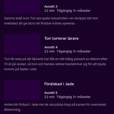
Avsnitt 3
22 min
Tillgänglig 3+ månader
Samma kväll som Tori ska spela huvudrollen i en skolpjäs blir hon
övertalad att ge blod när Robbie måste opereras.
Tori torterar lärare
Avsnitt 4
22 min
Tillgänglig 3+ månader
Tori får reda på att Sikowitz har fått en rätt tråkig present av rektorn efter
10 år på skolan, så hon och hennes vänner bestämmer sig för att bjuda
honom på teater i stan.
Förälskad i Jade
Avsnitt 5
22 min
Tillgänglig 3+ månader
Andre blir förtjust i Jade när de ska jobba ihop på kursen för avancerad
låtskrivning.