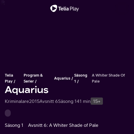
Viktigt meddelande
Telia
Program &
Säsong
A Whiter Shade Of
Aquarius
Play
Serier
1
Pale
Aquarius
Kriminalare
2015
Avsnitt 6
Säsong 1
41 min
15+
Säsong 1
Avsnitt 6: A Whiter Shade of Pale