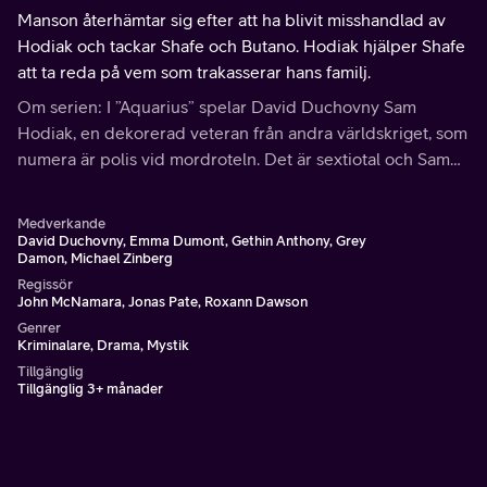
Manson återhämtar sig efter att ha blivit misshandlad av
Hodiak och tackar Shafe och Butano. Hodiak hjälper Shafe
att ta reda på vem som trakasserar hans familj.
Om serien: I ”Aquarius” spelar David Duchovny Sam
Hodiak, en dekorerad veteran från andra världskriget, som
numera är polis vid mordroteln. Det är sextiotal och Sam
känner knappt igen sitt ungdoms USA.
Medverkande
David Duchovny, Emma Dumont, Gethin Anthony, Grey
Damon, Michael Zinberg
Regissör
John McNamara, Jonas Pate, Roxann Dawson
Genrer
Kriminalare, Drama, Mystik
Tillgänglig
Tillgänglig 3+ månader