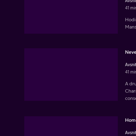
Avsnit
41 mi
Hodia
Manso
Neve
Avsnit
41 mi
A dru
Char
cons
Home
Avsnit