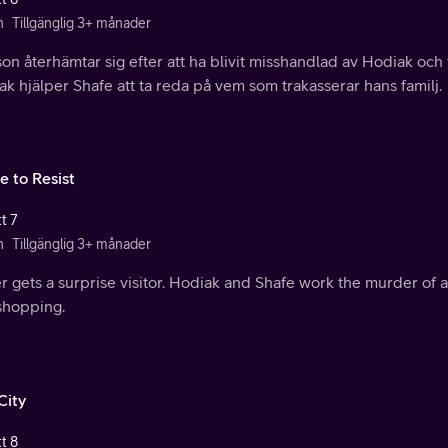
n
Tillgänglig 3+ månader
n återhämtar sig efter att ha blivit misshandlad av Hodiak och
k hjälper Shafe att ta reda på vem som trakasserar hans familj.
e to Resist
t 7
n
Tillgänglig 3+ månader
r gets a surprise visitor. Hodiak and Shafe work the murder of 
shopping.
City
t 8