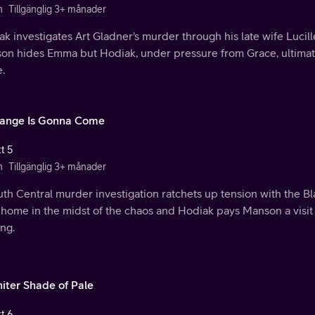
n
Tillgänglig 3+ månader
k investigates Art Gladner's murder through his late wife Lucil
on hides Emma but Hodiak, under pressure from Grace, ultimate
.
ange Is Gonna Come
t 5
n
Tillgänglig 3+ månader
uth Central murder investigation ratchets up tension with the 
home in the midst of the chaos and Hodiak pays Manson a visit 
ng.
iter Shade of Pale
t 6