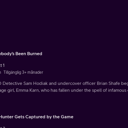
ybody's Been Burned
t 1
n
Tillgänglig 3+ månader
 Detective Sam Hodiak and undercover officer Brian Shafe begi
ge girl, Emma Karn, who has fallen under the spell of infamous
Hunter Gets Captured by the Game