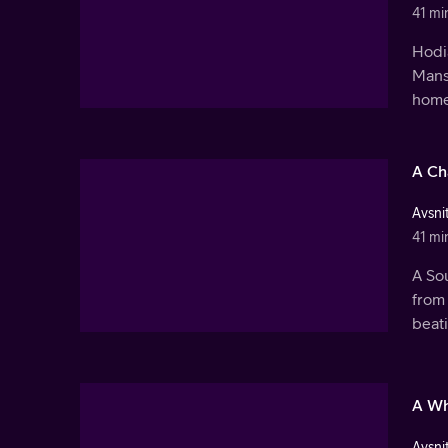
41 mi
Hodia
Mans
home
A Ch
Avsnit
41 mi
A So
from 
beati
A Wh
Avsnit