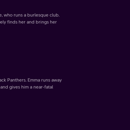
le, who runs a burlesque club.
ly finds her and brings her
Black Panthers. Emma runs away
and gives him a near-fatal