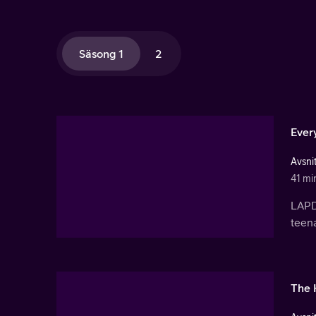
Säsong 1
2
Ever
Avsnit
41 mi
LAPD
teena
The 