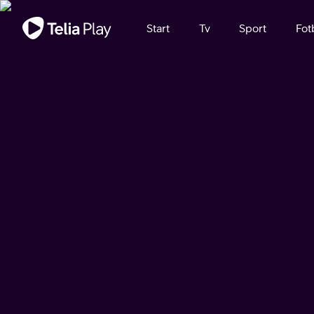
Viktigt meddelande
Start
Tv
Sport
Fot