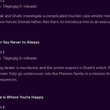
t 2
n
Tillgänglig 3+ månader
k and Shafe investigate a complicated murder case amidst risin
n forces Emma's father, Ken Karn, to introduce him to an execut
r Say Never to Always
t 3
n
Tillgänglig 3+ månader
g dealer is murdered, and the prime suspect is Shafe's snitch.
main Tully go undercover into the Manson family in a mission th
equences.
 Is Where You're Happy
t 4