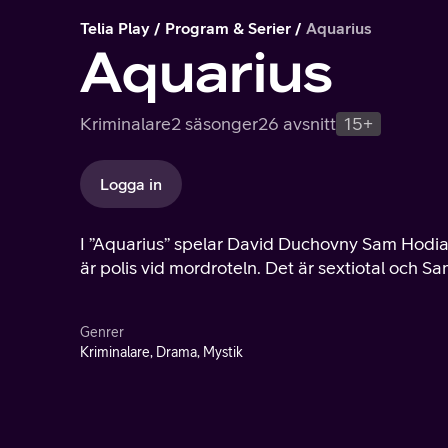
Telia Play
Program & Serier
Aquarius
Aquarius
Kriminalare
2 säsonger
26 avsnitt
15+
Logga in
I ”Aquarius” spelar David Duchovny Sam Hodia
är polis vid mordroteln. Det är sextiotal och 
Genrer
Kriminalare, Drama, Mystik