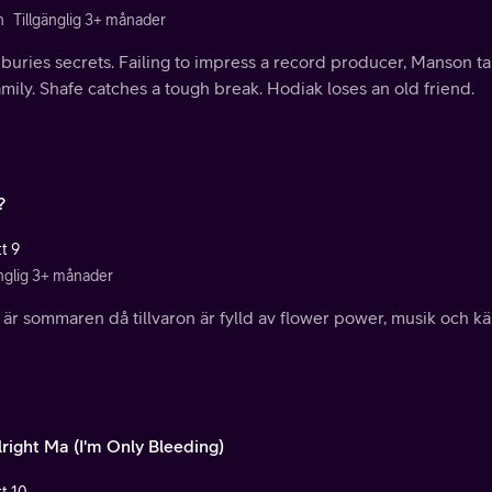
n
Tillgänglig 3+ månader
buries secrets. Failing to impress a record producer, Manson t
amily. Shafe catches a tough break. Hodiak loses an old friend.
?
t 9
änglig 3+ månader
är sommaren då tillvaron är fylld av flower power, musik och kä
Alright Ma (I'm Only Bleeding)