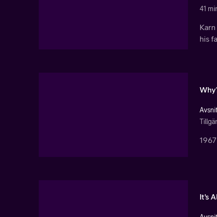
41 mi
Karn 
his f
Why
Avsnit
Tillg
1967 
It's 