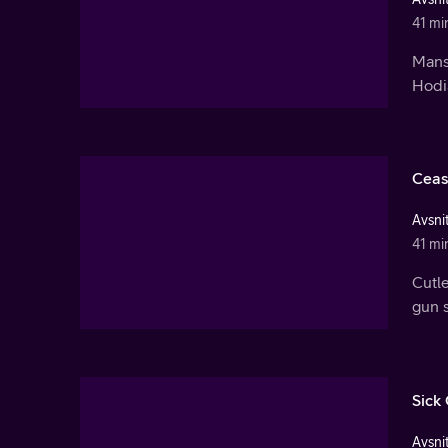
41 mi
Manso
Hodia
Ceas
Avsnit
41 mi
Cutle
gun 
Sick 
Avsnit