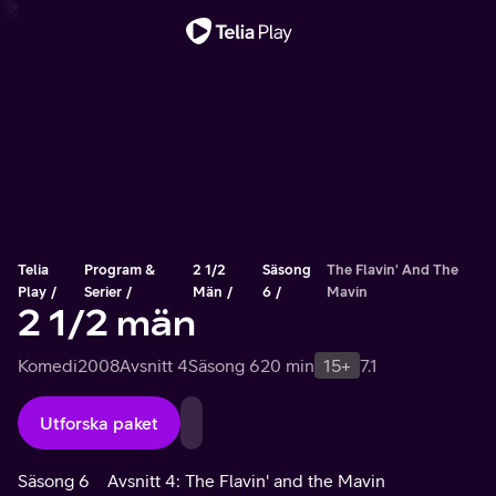
Viktigt meddelande
Telia
Program &
2 1/2
Säsong
The Flavin' And The
Play
Serier
Män
6
Mavin
2 1/2 män
Komedi
2008
Avsnitt 4
Säsong 6
20 min
15+
7.1
Utforska paket
Säsong 6
Avsnitt 4: The Flavin' and the Mavin