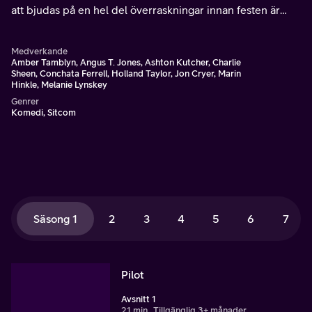
att bjudas på en hel del överraskningar innan festen är
slut.
Medverkande
Amber Tamblyn, Angus T. Jones, Ashton Kutcher, Charlie
Sheen, Conchata Ferrell, Holland Taylor, Jon Cryer, Marin
Hinkle, Melanie Lynskey
Genrer
Komedi, Sitcom
Säsong 1
2
3
4
5
6
7
Pilot
Avsnitt 1
21 min
Tillgänglig 3+ månader