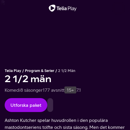
Viktigt meddelande
Telia Play
Program & Serier
2 1/2 Män
2 1/2 män
Komedi
8 säsonger
177 avsnitt
15+
7.1
Utforska paket
Ashton Kutcher spelar huvudrollen i den populära
mastodontseriens tolfte och sista säsong. Men det kommer