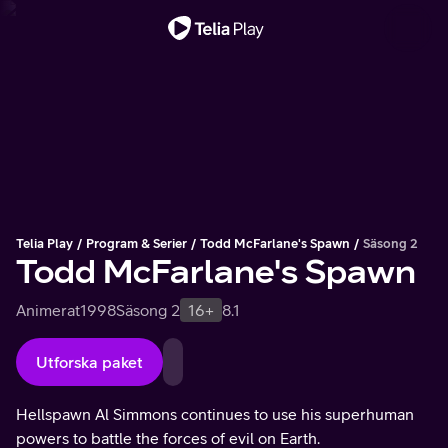
Viktigt meddelande
Telia Play
Program & Serier
Todd McFarlane's Spawn
Säsong 2
Todd McFarlane's Spawn
Animerat
1998
Säsong 2
16+
8.1
Utforska paket
Hellspawn Al Simmons continues to use his superhuman
powers to battle the forces of evil on Earth.