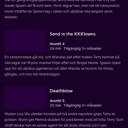
Gareb Spawn att få bort dem. Först vägrar han, men när ett hänsynslöst
mord inträffar tar Spawn tag i saken och utplånar alla langare utom
ledaren.
Send in the KKKlowns
Avsnitt 4
26 min
Tillgänglig 3+ månader
En seriemördare går lös, och Wandas jakt efter maken Terry hamnar på
villovägar när Wynns mannar följer efter och fångar henne. Spawn dyker
upp för att utplåna agenterna och låter Wanda se honom för första
gången, och hon blir skräckslagen.
Deathblow
Avsnitt 5
25 min
Tillgänglig 3+ månader
Medan Lisa Wu utreder morden på två andra reportrar grips Terry av
polisen. Wynn ger Merrick skulden för problemen med att hitta Terry. Som
straff skickar han en annan agent för att döda Wanda och Cyan.