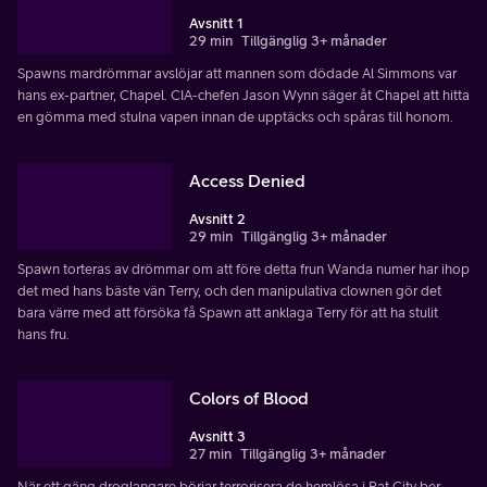
Avsnitt 1
29 min
Tillgänglig 3+ månader
Spawns mardrömmar avslöjar att mannen som dödade Al Simmons var
hans ex-partner, Chapel. CIA-chefen Jason Wynn säger åt Chapel att hitta
en gömma med stulna vapen innan de upptäcks och spåras till honom.
Access Denied
Avsnitt 2
29 min
Tillgänglig 3+ månader
Spawn torteras av drömmar om att före detta frun Wanda numer har ihop
det med hans bäste vän Terry, och den manipulativa clownen gör det
bara värre med att försöka få Spawn att anklaga Terry för att ha stulit
hans fru.
Colors of Blood
Avsnitt 3
27 min
Tillgänglig 3+ månader
När ett gäng droglangare börjar terrorisera de hemlösa i Rat City ber