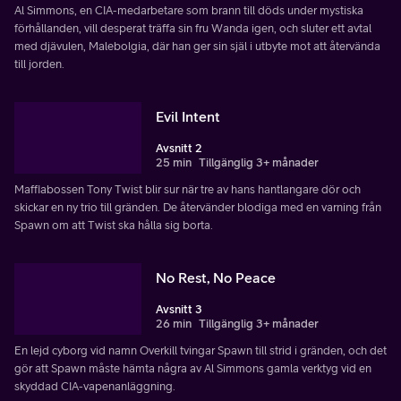
Al Simmons, en CIA-medarbetare som brann till döds under mystiska
förhållanden, vill desperat träffa sin fru Wanda igen, och sluter ett avtal
med djävulen, Malebolgia, där han ger sin själ i utbyte mot att återvända
till jorden.
Evil Intent
Avsnitt 2
25 min
Tillgänglig 3+ månader
Maffiabossen Tony Twist blir sur när tre av hans hantlangare dör och
skickar en ny trio till gränden. De återvänder blodiga med en varning från
Spawn om att Twist ska hålla sig borta.
No Rest, No Peace
Avsnitt 3
26 min
Tillgänglig 3+ månader
En lejd cyborg vid namn Overkill tvingar Spawn till strid i gränden, och det
gör att Spawn måste hämta några av Al Simmons gamla verktyg vid en
skyddad CIA-vapenanläggning.