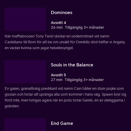
Dominoes
Avsnitt 4
26 min
Tillgänglig 3+ månader
När maffiabossen Tony Twist skickar en underordnad vid namn
Castellano till Rom för att be om ursäkt för Overkills död träffar vi Angela,
en vacker kvinna som jagar helvetesyngel.
Souls in the Balance
Avsnitt 5
27 min
Tillgänglig 3+ månader
En galen, granattokig predikant vid namn Cain håller en stum pojke som
gisslan och hotar att spränga alla som kommer i hans väg. Spawn bryr sig
först inte, men tvingas agera när en polis hotar Gareb, en av uteliggarna i
gränden.
End Game