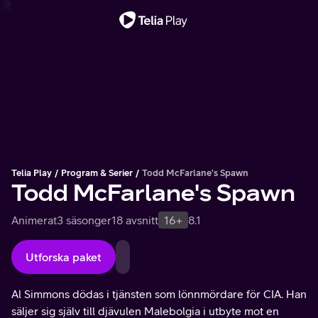
Viktigt meddelande
Telia Play
Program & Serier
Todd McFarlane's Spawn
Todd McFarlane's Spawn
Animerat
3 säsonger
18 avsnitt
16+
8.1
Utforska paket
Al Simmons dödas i tjänsten som lönnmördare för CIA. Han
säljer sig själv till djävulen Malebolgia i utbyte mot en