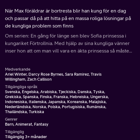
När Max föräldrar är bortresta blir han kung för en dag
och passar då på att hitta på en massa roliga lösningar på
de kungliga problem som finns
Om serien: En gång för länge sen blev Sofia prinsessa i
kungariket Förtrollnia. Med hjälp av sina kungliga vänner
inser hon att om man vill vara en äkta prinsessa så måste
det komma från hjärtat.
Medverkande
Ariel Winter, Darcy Rose Byrnes, Sara Ramirez, Travis
Willingham, Zach Callison
Tillgängliga språk
Svenska, Engelska, Arabiska, Tjeckiska, Danska, Tyska,
Grekiska, Spanska, Finska, Franska, Hebreiska, Ungerska,
Indonesiska, Italienska, Japanska, Koreanska, Malajiska,
Nederländska, Norska, Polska, Portugisiska, Rumänska,
Thailändska, Turkiska
Genrer
Barn, Animerat, Fantasy
Tillgänglig
Tillgänglig 3+ månader