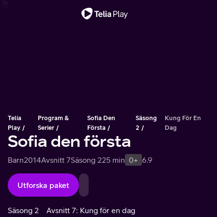
Viktigt meddelande
Telia
Program &
Sofia Den
Säsong
Kung För En
Play
Serier
Första
2
Dag
Sofia den första
Barn
2014
Avsnitt 7
Säsong 2
25 min
0+
6.9
Utforska paket
Säsong 2
Avsnitt 7: Kung för en dag