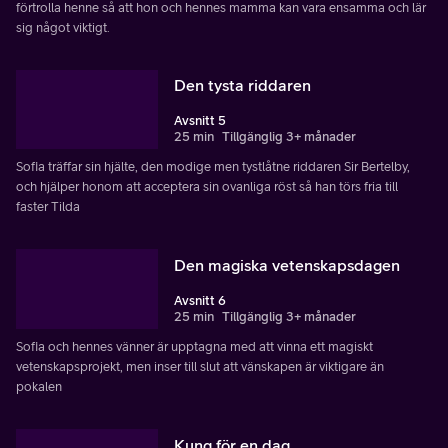
förtrolla henne så att hon och hennes mamma kan vara ensamma och lär
sig något viktigt.
Den tysta riddaren
Avsnitt 5
25 min
Tillgänglig 3+ månader
Sofia träffar sin hjälte, den modige men tystlåtne riddaren Sir Bertelby,
och hjälper honom att acceptera sin ovanliga röst så han törs fria till
faster Tilda
Den magiska vetenskapsdagen
Avsnitt 6
25 min
Tillgänglig 3+ månader
Sofia och hennes vänner är upptagna med att vinna ett magiskt
vetenskapsprojekt, men inser till slut att vänskapen är viktigare än
pokalen
Kung för en dag