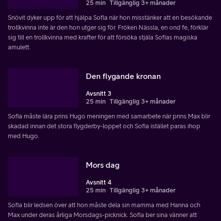
25 min
Tillgänglig 3+ månader
Snövit dyker upp för att hjälpa Sofia när hon misstänker att en besökande
trollkvinna inte är den hon utger sig för. Fröken Nässla, en ond fe, förklär
sig till en trollkvinna med krafter för att försöka stjäla Sofias magiska
amulett.
Den flygande kronan
Avsnitt 3
25 min
Tillgänglig 3+ månader
Sofia måste lära prins Hugo meningen med samarbete när prins Max blir
skadad innan det stora flygderby-loppet och Sofia istället paras ihop
med Hugo.
Mors dag
Avsnitt 4
25 min
Tillgänglig 3+ månader
Sofia blir ledsen över att hon måste dela sin mamma med Hanna och
Max under deras årliga Morsdags-picknick. Sofia ber sina vänner att