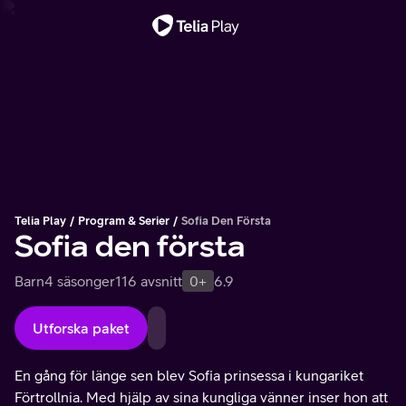
Viktigt meddelande
Telia Play
Program & Serier
Sofia Den Första
Sofia den första
Barn
4 säsonger
116 avsnitt
0+
6.9
Utforska paket
En gång för länge sen blev Sofia prinsessa i kungariket
Förtrollnia. Med hjälp av sina kungliga vänner inser hon att