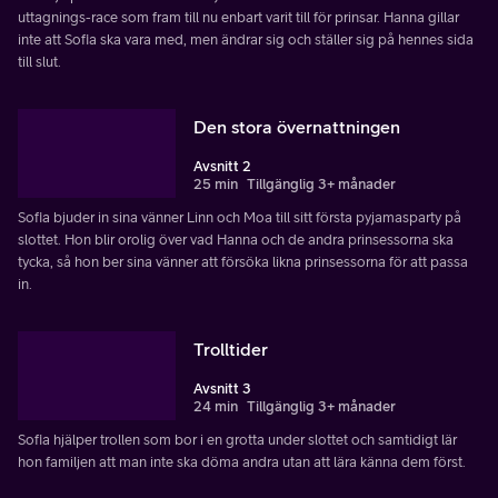
uttagnings-race som fram till nu enbart varit till för prinsar. Hanna gillar
inte att Sofia ska vara med, men ändrar sig och ställer sig på hennes sida
till slut.
Den stora övernattningen
Avsnitt 2
25 min
Tillgänglig 3+ månader
Sofia bjuder in sina vänner Linn och Moa till sitt första pyjamasparty på
slottet. Hon blir orolig över vad Hanna och de andra prinsessorna ska
tycka, så hon ber sina vänner att försöka likna prinsessorna för att passa
in.
Trolltider
Avsnitt 3
24 min
Tillgänglig 3+ månader
Sofia hjälper trollen som bor i en grotta under slottet och samtidigt lär
hon familjen att man inte ska döma andra utan att lära känna dem först.