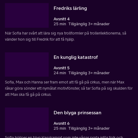
Fredriks lärling
Avsnitt 4
25 min
Tillgänglig 3+ månader
När Sofia har svårt att lära sig nya trollformler på trollerilektionerna, så
vänder hon sig till Fredrik för att få hjälp.
En kunglig katastrof
Avsnitt 5
24 min
Tillgänglig 3+ månader
Sofia, Max och Hanna ser fram emot att få gå på cirkus, men när Max
råkar göra sönder ett nymålat motivfönster, så tar Sofia på sig skulden för
att Max ska få gå på cirkus.
Den blyga prinsessan
Avsnitt 6
25 min
Tillgänglig 3+ månader
Sofia hjälper en blyg klasskamrat som inte vågar prata inför folk och