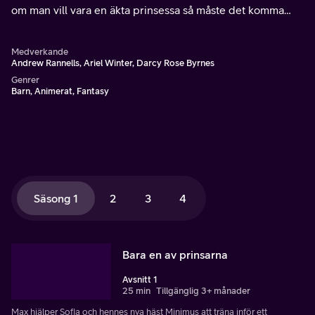
om man vill vara en äkta prinsessa så måste det komma
från hjärtat.
Medverkande
Andrew Rannells, Ariel Winter, Darcy Rose Byrnes
Genrer
Barn, Animerat, Fantasy
Säsong 1
2
3
4
Bara en av prinsarna
Avsnitt 1
25 min
Tillgänglig 3+ månader
Max hjälper Sofia och hennes nya häst Minimus att träna inför ett