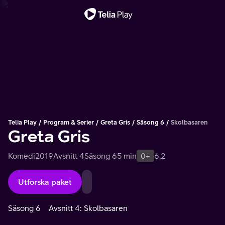
Viktigt meddelande
Telia Play
Program & Serier
Greta Gris
Säsong 6
Skolbasaren
Greta Gris
Komedi
2019
Avsnitt 4
Säsong 6
5 min
0+
6.2
Utforska paket
Säsong 6
Avsnitt 4: Skolbasaren