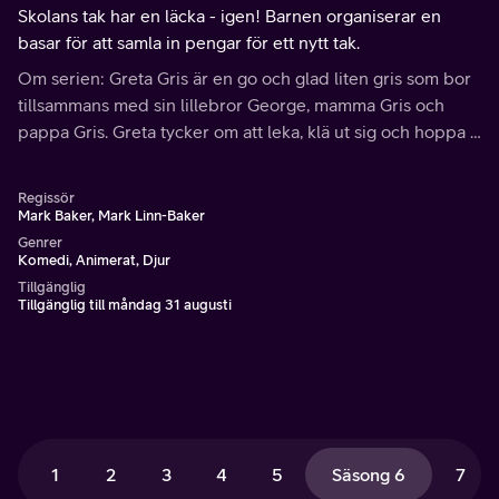
Skolans tak har en läcka - igen! Barnen organiserar en
basar för att samla in pengar för ett nytt tak.
Om serien: Greta Gris är en go och glad liten gris som bor
tillsammans med sin lillebror George, mamma Gris och
pappa Gris. Greta tycker om att leka, klä ut sig och hoppa i
gyttja och vattenpölar.
Regissör
Mark Baker, Mark Linn-Baker
Genrer
Komedi, Animerat, Djur
Tillgänglig
Tillgänglig till måndag 31 augusti
1
2
3
4
5
Säsong 6
7