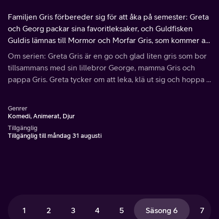
Familjen Gris förbereder sig för att åka på semester: Greta
och Georg packar sina favoritleksaker, och Guldfisken
Guldis lämnas till Mormor och Morfar Gris, som kommer att
ta hand om henne.
Om serien: Greta Gris är en go och glad liten gris som bor
tillsammans med sin lillebror George, mamma Gris och
pappa Gris. Greta tycker om att leka, klä ut sig och hoppa i
gyttja och vattenpölar.
Genrer
Komedi, Animerat, Djur
Tillgänglig
Tillgänglig till måndag 31 augusti
1
2
3
4
5
Säsong 6
7