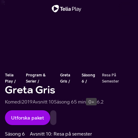
Viktigt meddelande
Telia
Program &
Greta
Säsong
Resa På
Play
Serier
Gris
6
Semester
Greta Gris
Komedi
2019
Avsnitt 10
Säsong 6
5 min
0+
6.2
Utforska paket
Säsong 6
Avsnitt 10: Resa på semester