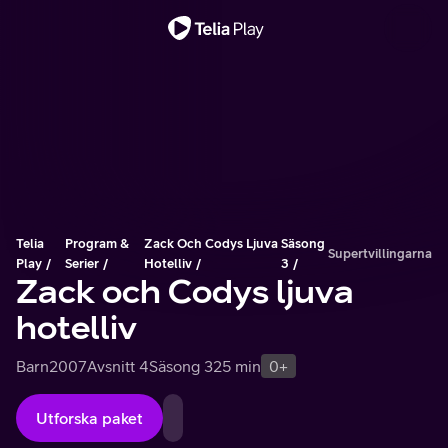
Viktigt meddelande
Telia
Program &
Zack Och Codys Ljuva
Säsong
Supertvillingarna
Play
Serier
Hotelliv
3
Zack och Codys ljuva
hotelliv
Barn
2007
Avsnitt 4
Säsong 3
25 min
0+
Utforska paket