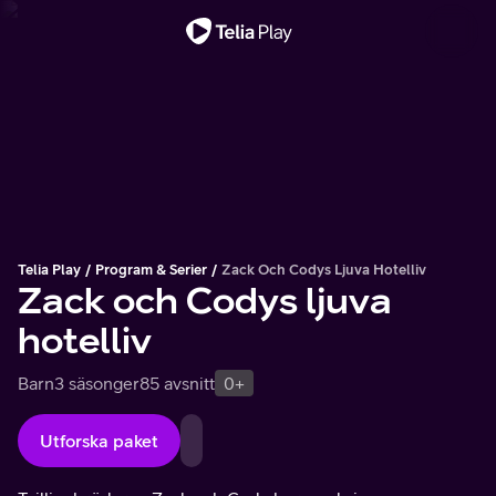
Viktigt meddelande
Telia Play
Program & Serier
Zack Och Codys Ljuva Hotelliv
Zack och Codys ljuva
hotelliv
Barn
3 säsonger
85 avsnitt
0+
Utforska paket