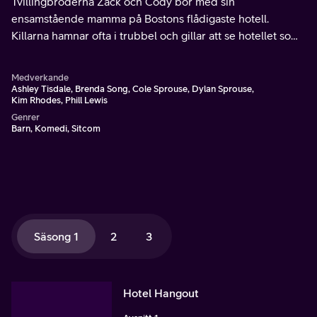
Tvillingbröderna Zack och Cody bor med sin
ensamstående mamma på Bostons flådigaste hotell.
Killarna hamnar ofta i trubbel och gillar att se hotellet som
sin personliga lekplats.
Medverkande
Ashley Tisdale, Brenda Song, Cole Sprouse, Dylan Sprouse,
Kim Rhodes, Phill Lewis
Genrer
Barn, Komedi, Sitcom
Säsong 1
2
3
Hotel Hangout