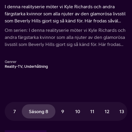
I denna realityserie möter vi Kyle Richards och andra
färgstarka kvinnor som alla njuter av den glamorösa livsstil
som Beverly Hills gjort sig så känd för. Här frodas såväl
arvtagerskor som entreprenörer i en värld fylld av lyxvillor
Om serien: I denna realityserie möter vi Kyle Richards och
och diamanter.
andra färgstarka kvinnor som alla njuter av den glamorösa
livsstil som Beverly Hills gjort sig så känd för. Här frodas
såväl arvtagerskor som entreprenörer i en värld fylld av
lyxvillor och diamanter.
Genrer
Reality-TV, Underhållning
7
Säsong 8
9
10
11
12
13