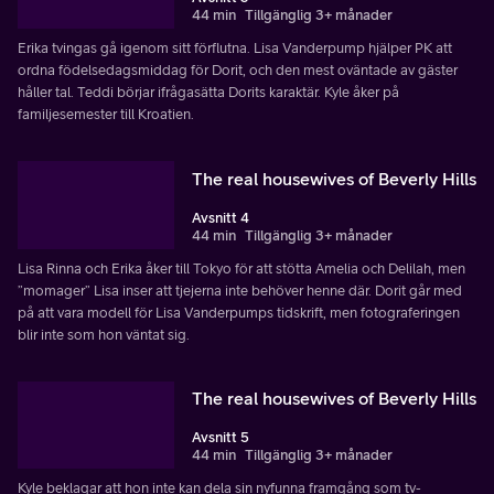
44 min
Tillgänglig 3+ månader
Erika tvingas gå igenom sitt förflutna. Lisa Vanderpump hjälper PK att
ordna födelsedagsmiddag för Dorit, och den mest oväntade av gäster
håller tal. Teddi börjar ifrågasätta Dorits karaktär. Kyle åker på
familjesemester till Kroatien.
The real housewives of Beverly Hills
Avsnitt 4
44 min
Tillgänglig 3+ månader
Lisa Rinna och Erika åker till Tokyo för att stötta Amelia och Delilah, men
”momager” Lisa inser att tjejerna inte behöver henne där. Dorit går med
på att vara modell för Lisa Vanderpumps tidskrift, men fotograferingen
blir inte som hon väntat sig.
The real housewives of Beverly Hills
Avsnitt 5
44 min
Tillgänglig 3+ månader
Kyle beklagar att hon inte kan dela sin nyfunna framgång som tv-