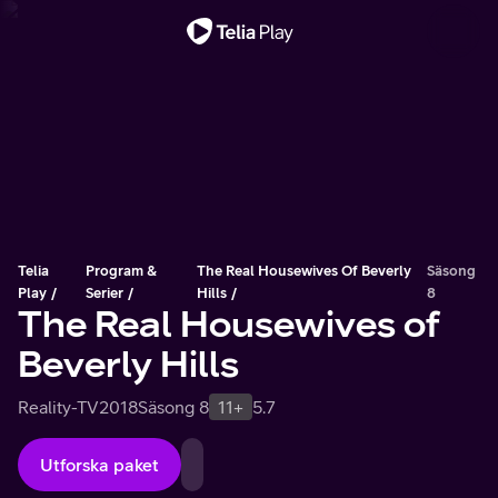
Viktigt meddelande
Telia
Program &
The Real Housewives Of Beverly
Säsong
Play
Serier
Hills
8
The Real Housewives of
Beverly Hills
Reality-TV
2018
Säsong 8
11+
5.7
Utforska paket