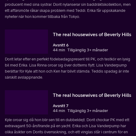
producent med sina systrar. Dorit nylanserar sin baddräktskollektion, men
ett affärsmöte råkar skapa problem med Teddi. Erika får uppskakande
nyheter när hon kommer tillbaka från Tokyo.
The real housewives of Beverly Hills
Avsnitt 6
44 min
Tillgänglig 3+ månader
Dorit letar efter en perfekt födelsedagspresent till PK, och testkör en lyxig
bil med Erika. Lisa Rinna oroar sig över dotterns flytt. Lisa Vanderpump
berättar för Kyle att hon och Ken har blivit stämda. Teddis spadag är inte
särskilt avslappnande.
The real housewives of Beverly Hills
Avsnitt 7
44 min
Tillgänglig 3+ månader
Kyle oroar sig då hon blir sen till en dubbeldejt. Dorit chockar PK med ett
extravagant 50-årsfirande på en yacht. Erika och Lisa Vanderpump har
olika åsikter om Dorits överraskning, och ett vinglas står i centrum för en