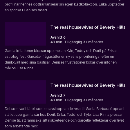
profil när hennes döttrar lanserar sin egen klädkollektion. Erika upptäcker
en spricka i Denises fasad.
The real housewives of Beverly Hills
Avsnitt 6
43 min
Tillgänglig 3+ månader
Gamla irritationer blossar upp mellan Kyle, Teddy och Dorit på Erikas
astrologifest. Garcelle ifrågasätter en ny väns prioriteringar efter en
drinkkväll med sina bästisar. Denises frustrationer kokar över inför en
mållös Lisa Rinna.
The real housewives of Beverly Hills
Avsnitt 7
43 min
Tillgänglig 3+ månader
Det som varit tänkt som en avslappnande resa till Santa Barbara öppnar i
stället upp gamla sår hos Dorit, Erika, Teddi och Kyle. Lisa Rinna pressar
Denise till att rannsaka sitt riskbeteende och Garcelle reflekterar över livet
som arbetande mor.