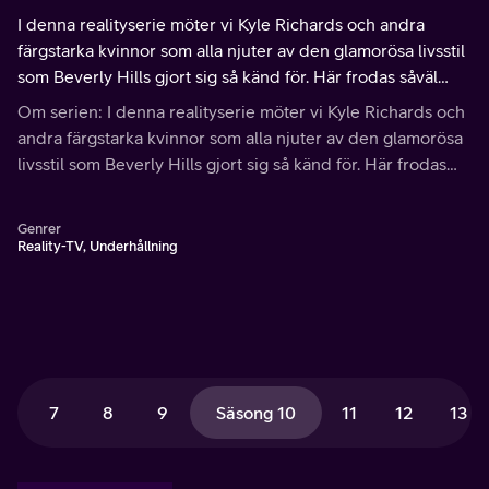
I denna realityserie möter vi Kyle Richards och andra
färgstarka kvinnor som alla njuter av den glamorösa livsstil
som Beverly Hills gjort sig så känd för. Här frodas såväl
arvtagerskor som entreprenörer i en värld fylld av lyxvillor
Om serien: I denna realityserie möter vi Kyle Richards och
och diamanter.
andra färgstarka kvinnor som alla njuter av den glamorösa
livsstil som Beverly Hills gjort sig så känd för. Här frodas
såväl arvtagerskor som entreprenörer i en värld fylld av
lyxvillor och diamanter.
Genrer
Reality-TV, Underhållning
7
8
9
Säsong 10
11
12
13