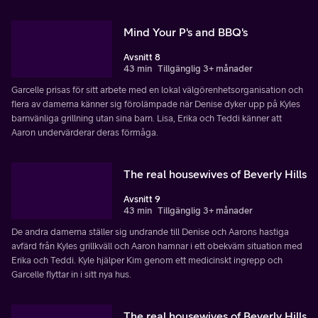
Mind Your P's and BBQ's
Avsnitt 8
43 min
Tillgänglig 3+ månader
Garcelle prisas för sitt arbete med en lokal välgörenhetsorganisation och
flera av damerna känner sig förolämpade när Denise dyker upp på Kyles
barnvänliga grillning utan sina barn. Lisa, Erika och Teddi känner att
Aaron undervärderar deras förmåga.
The real housewives of Beverly Hills
Avsnitt 9
43 min
Tillgänglig 3+ månader
De andra damerna ställer sig undrande till Denise och Aarons hastiga
avfärd från Kyles grillkväll och Aaron hamnar i ett obekväm situation med
Erika och Teddi. Kyle hjälper Kim genom ett medicinskt ingrepp och
Garcelle flyttar in i sitt nya hus.
The real housewives of Beverly Hills