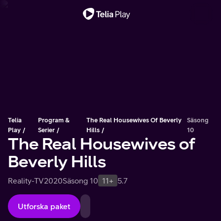
Viktigt meddelande
Telia
Program &
The Real Housewives Of Beverly
Säsong
Play
Serier
Hills
10
The Real Housewives of
Beverly Hills
Reality-TV
2020
Säsong 10
11+
5.7
Utforska paket