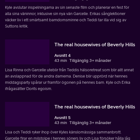
Kyle avslutar inspelningarna av sin senaste film och planerar en fest för
alla sina väninnor, inklusive sin nya vän Garcelle. Erikas sånglektioner
väcker liv i ett smärtsamt barndomsminne och Teddi tar illa vid sig av
Suttons kritik.
The real housewives of Beverly Hills
Avsnitt 4
43 min
Tillgänglig 3+ månader
Lisa Rinna och Garcelle uteblir från Teddis hälsoretreat som blir allt annat
än avslappnad för de andra damerna. Denise blir upprörd när hennes
middagsparty spårar ur framför ögonen på hennes barn. Kyle och Erika
ifrågasätter Dorits egoism.
The real housewives of Beverly Hills
Avsnitt 5
43 min
Tillgänglig 3+ månader
Lisa och Teddi ryker ihop över Kyles känslomässiga sammanbrott.
Garcelle firar en milstolpe i hennes söners liv och Lisa försöker hålla låg